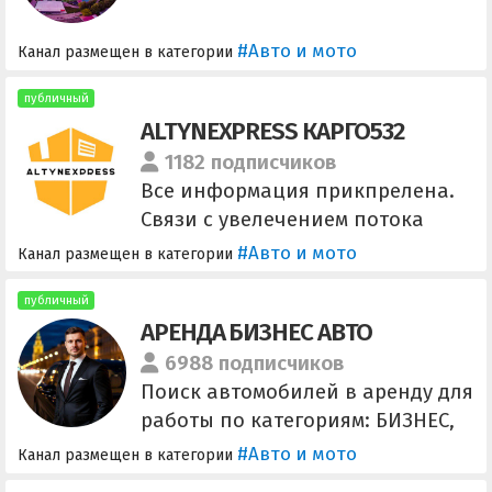
nt Предложить пост: @post_mint
Чат: @subaru_chat
#Авто и мото
Канал размещен в категории
публичный
ALTYNEXPRESS КАРГО532
1182 подписчиков
Все информация прикпрелена.
Связи с увелечением потока
клиентов наши менеджера не
#Авто и мото
Канал размещен в категории
успевают. ЗВОНКИ НЕ РАБОТАЮТ,
по получению кода(чтобы
публичный
АРЕНДА БИЗНЕС АВТО
получить КОД НАПИШИТЕ ВАШЕ
ИМЯ), и по расчету доставки +7
6988 подписчиков
747 865 66 92.
Поиск автомобилей в аренду для
работы по категориям: БИЗНЕС,
ПРЕМЬЕР, ЭЛИТ и V-Classe.
#Авто и мото
Канал размещен в категории
Москва и Моск. обл. Для