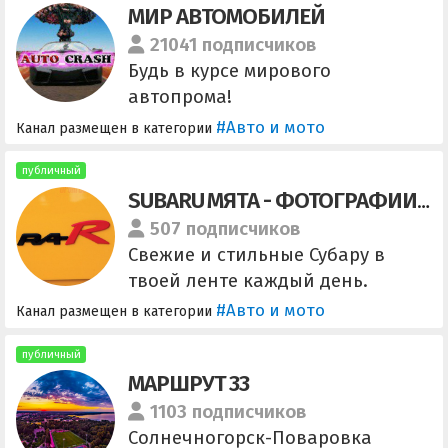
МИР АВТОМОБИЛЕЙ
других моих приключениях :3
Автор канала - @aniritak Задать
21041 подписчиков
вопрос анонимно
Будь в курсе мирового
http://sprashivai.ru/Aniritak
автопрома!
#Авто и мото
Канал размещен в категории
публичный
SUBARU МЯТА - ФОТОГРАФИИ ТЮНИНГ АВТО
507 подписчиков
Свежие и стильные Субару в
твоей ленте каждый день.
Приколы с досок объявлений.
#Авто и мото
Канал размещен в категории
Канал, созданный клубами
Субару для Субаристов.
публичный
МАРШРУТ 33
https://dzen.ru/sti
https://vk.com/subaru_mint
1103 подписчиков
https://instagram.com/subaru_mi
Солнечногорск-Поваровка