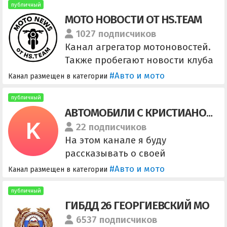
сотрудничества и размещения
публичный
МОТО НОВОСТИ ОТ HS.TEAM
рекламы @soa077
1027 подписчиков
Канал агрегатор мотоновостей.
Также пробегают новости клуба
hs.team Для связи: @ashenebal
#Авто и мото
Канал размещен в категории
публичный
АВТОМОБИЛИ С КРИСТИАНОМ ДАУЭРОМ
22 подписчиков
На этом канале я буду
рассказывать о своей
автомобильной жизни,
#Авто и мото
Канал размещен в категории
впечатлениях и эмоциях от
различных автомобилей!
публичный
ГИБДД 26 ГЕОРГИЕВСКИЙ МО
@kristiandauer по вопросам
работы канала и продаже
6537 подписчиков