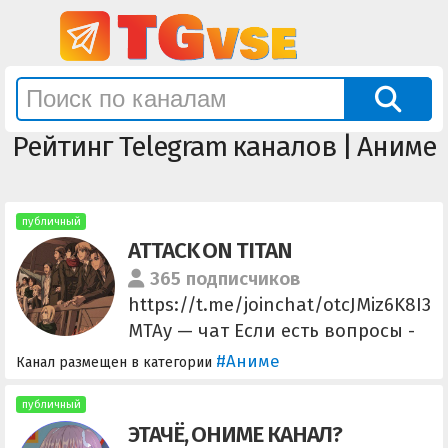
Рейтинг Telegram каналов | Аниме
публичный
ATTACK ON TITAN
365 подписчиков
https://t.me/joinchat/otcJMiz6K8I3
MTAy — чат Если есть вопросы -
@sa_yo_n_a_ra Другие каналы:
#Аниме
Канал размещен в категории
@haiiikyu @kimetsunoyaiiba
публичный
ЭТАЧЁ, ОНИМЕ КАНАЛ?