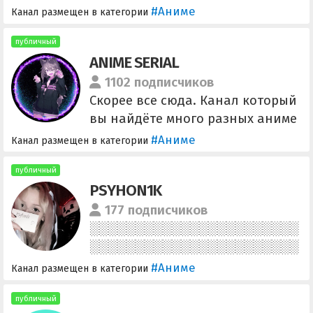
https://t.me/+jhoRhEEEDF5lOWIy
#Аниме
Канал размещен в категории
публичный
ANIME SERIAL
1102 подписчиков
Скорее все сюда. Канал который
вы найдёте много разных аниме
теперь в телеграме . Не ждите
#Аниме
Канал размещен в категории
подпишитесь! Наша группа
https://t.me/+SW3HGYaCjg4dnfPX
публичный
PSYHON1K
Наш новый канал
t.me/ani_watch
177 подписчиков
#Аниме
Канал размещен в категории
публичный