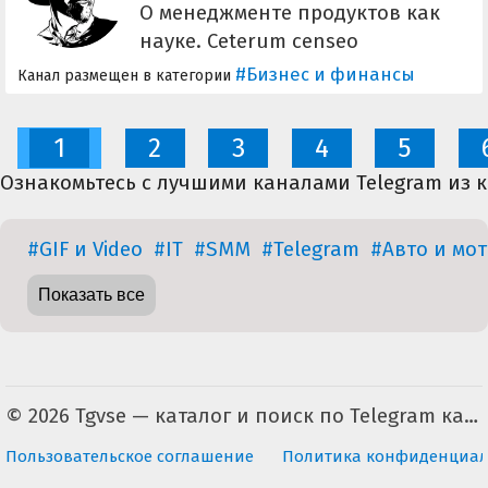
О менеджменте продуктов как
науке. Ceterum censeo
Carthaginem esse delendam.
#Бизнес и финансы
Канал размещен в категории
1
2
3
4
5
Ознакомьтесь с лучшими каналами Telegram из 
#GIF и Video
#IT
#SMM
#Telegram
#Авто и мот
Показать все
© 2026 Tgvse — каталог и поиск по Telegram каналам (неофициальный). По всем вопросам пишите на tgvse.ru@gmail.com
Пользовательское соглашение
Политика конфиденциал