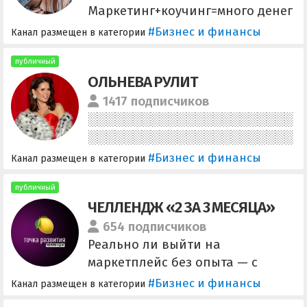
Маркетинг+коучинг=много денег
кейс: х4 в доходе работая в 4
#Бизнес и финансы
Канал размещен в категории
раза меньше кейс: х50 за год
кейс: х2 в чистой прибыли за 3
публичный
ОЛЬНЕВА РУЛИТ
месяца и х2 в обороте за 2,5
недели PCC ICF Инст:
1417 подписчиков
https://instagram.com/mila.korelo
va ЛС: @korelovamila
#Бизнес и финансы
Канал размещен в категории
публичный
ЧЕЛЛЕНДЖ «2 ЗА 3 МЕСЯЦА»
654 подписчиков
Реально ли выйти на
маркетплейс без опыта — с
полного 0 и сделать оборот в
#Бизнес и финансы
Канал размещен в категории
2.000.000₽ через 3 месяца?