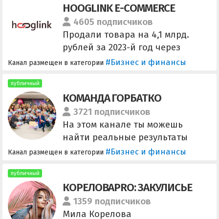
HOOGLINK E-COMMERCE
Связь: @Olya_Trofimovaa
4605 подписчиков
Продали товара на 4,1 млрд.
рублей за 2023-й год через
Я.Директ и Авито. Канал
#Бизнес и финансы
Канал размещен в категории
агенства Hooglink с актуальным
из мира E-COM. Бесплатный
публичный
КОМАНДА ГОРБАТКО
аудит @olesya_hooglink Чек-
лист по увеличению конверсии
3721 подписчиков
ИМ @HooglinkBot Сайт агенства
На этом канале ты можешь
hooglink.agency
найти реальные результаты
команды Горбатко.
#Бизнес и финансы
Канал размещен в категории
публичный
КОРЕЛОВАPRO: ЗАКУЛИСЬЕ
1359 подписчиков
Мила Корелова