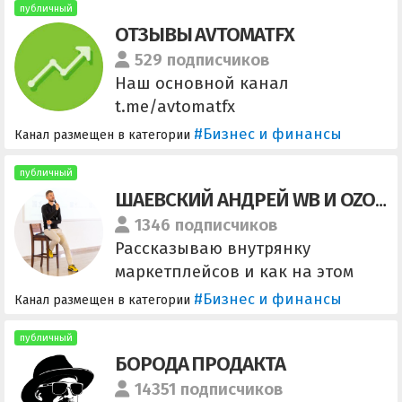
Подписывайтесь на канале,
публичный
ОТЗЫВЫ AVTOMATFX
если хотите узнать итоги нашего
челленджа!
529 подписчиков
Наш основной канал
t.me/avtomatfx
Информационный бот
#Бизнес и финансы
Канал размещен в категории
@HelperAvtomatFXbot Для новых
подписчиков:
публичный
ШАЕВСКИЙ АНДРЕЙ WB И OZON
https://t.me/avtomatfx/3242
Робот Scalper_AvtomatFX
1346 подписчиков
бесплатный. Условия получения:
Рассказываю внутрянку
@StanislavAvtomatFX YouTube
маркетплейсов и как на этом
AvtomatFX: https://goo.su/2C43Jha
зарабатывать, находясь в любом
#Бизнес и финансы
Канал размещен в категории
месте мира. Для предложений и
партнерств - пиши @shaevskiy
публичный
БОРОДА ПРОДАКТА
14351 подписчиков