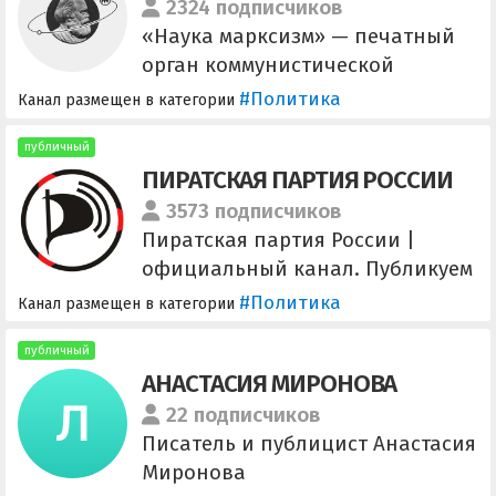
2324 подписчиков
«Наука марксизм» — печатный
орган коммунистической
организации «Рабочая
#Политика
Канал размещен в категории
парадигма», занимающийся
пропагандой марксизма-
публичный
ПИРАТСКАЯ ПАРТИЯ РОССИИ
ленинизма. ВК —
vk.com/marxist_science
3573 подписчиков
Пиратская партия России |
официальный канал. Публикуем
новости партии, общественные
#Политика
Канал размещен в категории
и политические события,
мнения. Публичный чат
публичный
АНАСТАСИЯ МИРОНОВА
@chatppru начать диалог с
редакторами канала —
22 подписчиков
@PPRchanelBot
Писатель и публицист Анастасия
Миронова