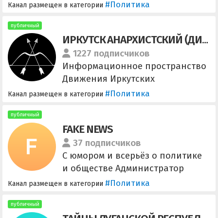
#Политика
Канал размещен в категории
публичный
ИРКУТСК АНАРХИСТСКИЙ (ДИАНА)
1227 подписчиков
Информационное пространство
Движения Иркутских
Анархист_ок (ДИАна). Новости
#Политика
Канал размещен в категории
Иркутска, события Сибири,
анархизм. Для связи пишите:
публичный
FAKE NEWS
@diana_irk_bot
Распространение материала по
37 подписчиков
CC BY-NC-SA (С указанием
С юмором и всерьёз о политике
авторства — Некоммерческая —
и обществе Администратор
С сохранением условий)
@gerzeg Дружественные каналы:
#Политика
Канал размещен в категории
@truecopypasta @XaXaTALITY
публичный