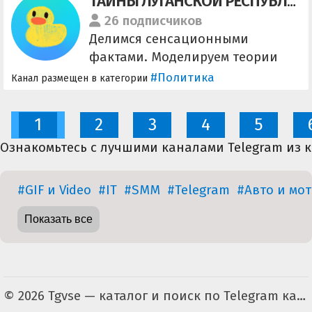
ТАЙНЫ ЛУГАНСКОЙ РЕСПУБЛИКИ
26 подписчиков
Делимся сенсационными
фактами. Моделируем теории
заговора. Влияем на
#Политика
Канал размещен в категории
политическую реальность. Сами
знаете для чего - @TLResbot
1
2
3
4
5
Ознакомьтесь с лучшими каналами Telegram из 
#GIF и Video
#IT
#SMM
#Telegram
#Авто и мот
Показать все
© 2026 Tgvse — каталог и поиск по Telegram каналам (неофициальный). По всем вопросам пишите на tgvse.ru@gmail.com