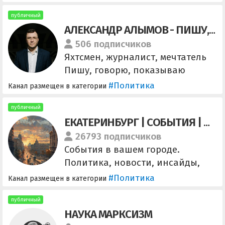
сотрудничество - @nvrrest
публичный
АЛЕКСАНДР АЛЫМОВ - ПИШУ, ГОВОРЮ, ПОКАЗЫВАЮ
506 подписчиков
Яхтсмен, журналист, мечтатель
Пишу, говорю, показываю
Прихожу, вижу, побеждаю
#Политика
Канал размещен в категории
публичный
ЕКАТЕРИНБУРГ | СОБЫТИЯ | ПОЛИТИКА
26793 подписчиков
События в вашем городе.
Политика, новости, инсайды,
подпишись и приглашай друзей!
#Политика
Канал размещен в категории
- По вопросам рекламы
@dmitry_rek
публичный
НАУКА МАРКСИЗМ