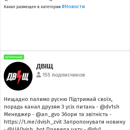
#Новости
Канал размещен в категории
публичный
ДВІЩ
155 подписчиков
Нещадно палимо русню Підтримай своїх,
порадь канал друзям З усіх питань - @dv1sh
Менеджер - @an_gvo Збори та звітність -
https://t.me/dvish_zvit Запропонувати новину
- @UADvish_bot Правила чату - @dv1...