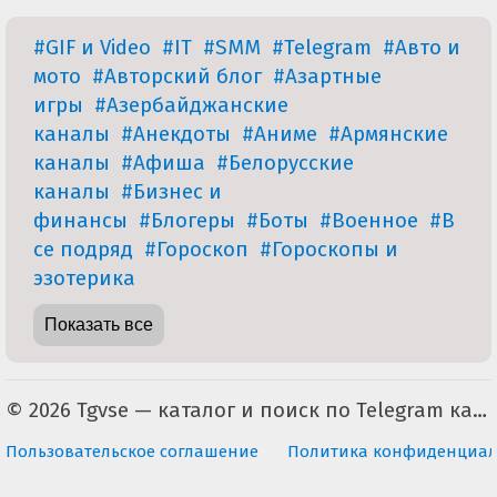
#GIF и Video
#IT
#SMM
#Telegram
#Авто и
мото
#Авторский блог
#Азартные
игры
#Азербайджанские
каналы
#Анекдоты
#Аниме
#Армянские
каналы
#Афиша
#Белорусские
каналы
#Бизнес и
финансы
#Блогеры
#Боты
#Военное
#В
се подряд
#Гороскоп
#Гороскопы и
эзотерика
Показать все
© 2026 Tgvse — каталог и поиск по Telegram каналам (неофициальный). По всем вопросам пишите на tgvse.ru@gmail.com
Пользовательское соглашение
Политика конфиденциал