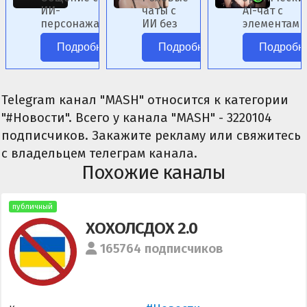
ИИ-
чаты с
AI-чат с
персонажами
ИИ без
элементами
аниме без
цензуры.
фэнтези.
Подробнее
Подробнее
Подробн
цензуры.
Telegram канал "MASH" относится к категории
"#Новости". Всего у канала "MASH" - 3220104
подписчиков. Закажите рекламу или свяжитесь
с владельцем телеграм канала.
Похожие каналы
публичный
ХОХОЛСДОХ 2.0
165764 подписчиков