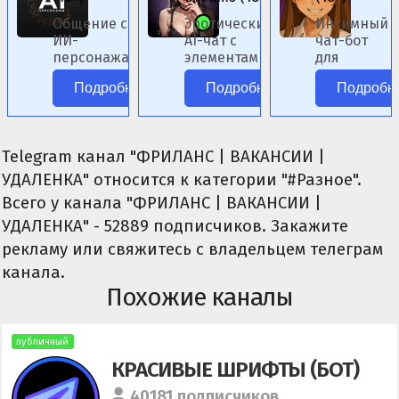
Общение с
Эротический
Интимный
ИИ-
AI-чат с
чат-бот
персонажами
элементами
для
аниме без
фэнтези.
ролевых
Подробнее
Подробнее
Подробн
цензуры.
сценариев.
Telegram канал "ФРИЛАНС | ВАКАНСИИ |
УДАЛЕНКА" относится к категории "#Разное".
Всего у канала "ФРИЛАНС | ВАКАНСИИ |
УДАЛЕНКА" - 52889 подписчиков. Закажите
рекламу или свяжитесь с владельцем телеграм
канала.
Похожие каналы
публичный
КРАСИВЫЕ ШРИФТЫ (БОТ)
40181 подписчиков