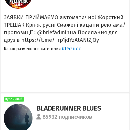
ЗАЯВКИ ПРИЙМАЄМО автоматично! Жорсткий
ТРЕШАК Крінж русні Смажені кацапи реклама/
пропозиції : @briefadminua Посилання для
друзів https://t.me/+rp1jdYzAtANlZjQy
#Разное
Канал размещен в категории
публичный
BLADERUNNER BLUES
85932 подписчиков