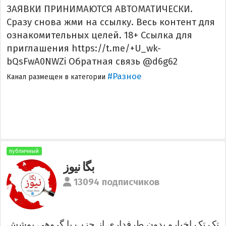
ЗАЯВКИ ПРИНИМАЮТСЯ АВТОМАТИЧЕСКИ.
Сразу снова жми на ссылку. Весь контент для
ознакомительных целей. 18+ Ссылка для
приглашения https://t.me/+U_wk-
bQsFwA0NWZi Обратная связь @d6g62
#Разное
Канал размещен в категории
публичный
بگا نیوز
13094 подписчиков
تک تک اخبارو بدون طرفداری از حزب یا گروهی پوشش