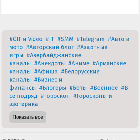
#GIF и Video
#IT
#SMM
#Telegram
#Авто и
мото
#Авторский блог
#Азартные
игры
#Азербайджанские
каналы
#Анекдоты
#Аниме
#Армянские
каналы
#Афиша
#Белорусские
каналы
#Бизнес и
финансы
#Блогеры
#Боты
#Военное
#В
се подряд
#Гороскоп
#Гороскопы и
эзотерика
Показать все