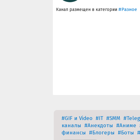
#Разное
Канал размещен в категории
#GIF и Video
#IT
#SMM
#Tele
каналы
#Анекдоты
#Аниме
финансы
#Блогеры
#Боты