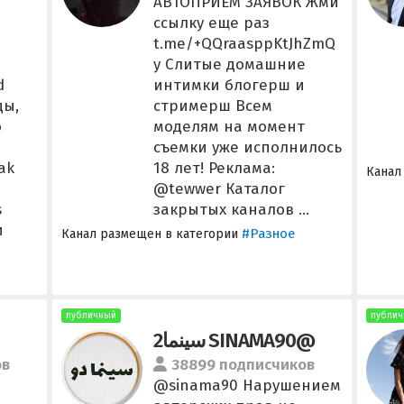
АВТОПРИЕМ ЗАЯВОК Жми
ссылку еще раз
t.me/+QQraasppKtJhZmQ
y Слитые домашние
d
интимки блогерш и
ды,
стримерш Всем
o
моделям на момент
съемки уже исполнилось
ak
18 лет! Реклама:
Канал
@tewwer Каталог
s
закрытых каналов ...
и
#Разное
Канал размещен в категории
публичный
публич
سینما2 SINAMA90@
ов
38899 подписчиков
@sinama90 Нарушением