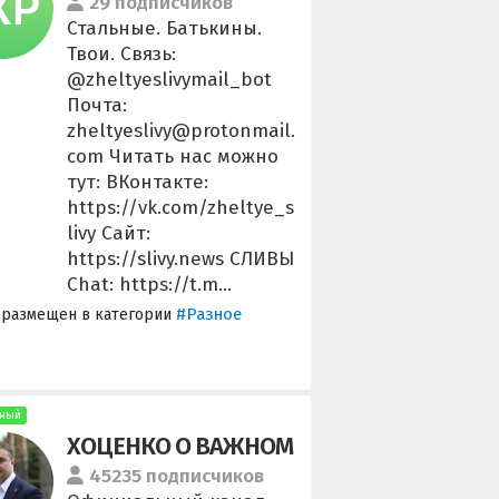
29 подписчиков
Стальные. Батькины.
Твои. Связь:
@zheltyeslivymail_bot
Почта:
zheltyeslivy@protonmail.
com Читать нас можно
тут: ВКонтакте:
https://vk.com/zheltye_s
livy Сайт:
https://slivy.news СЛИВЫ
Chat: https://t.m...
#Разное
 размещен в категории
ный
ХОЦЕНКО О ВАЖНОМ
45235 подписчиков