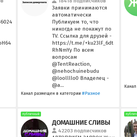
ов
18418 подписчиков
Заявки принимаются
автоматически
86024
Публикуем то, что
никогда не покажут по
TV. Ссылка для друзей -
doH64
https://t.me/+ku23lF_6dt
RhNmYy По всем
вопросам
@TentReaction,
@nehochuinebudu
@loollllo0 Владелец -
@a...
Канал
#Разное
Канал размещен в категории
публичный
публич
ДОМАШНИЕ СЛИВЫ
42203 подписчиков