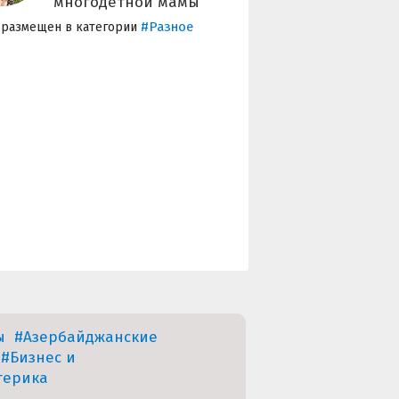
многодетной мамы
#Разное
 размещен в категории
ы
#Азербайджанские
#Бизнес и
терика