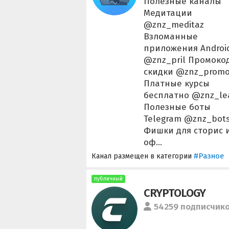
Полезные каналы
Медитации
@znz_meditaz
Взломанные
приложения Androi
@znz_pril Промоко
скидки @znz_prom
Платные курсы
бесплатно @znz_le
Полезные боты
Telegram @znz_bot
Фишки для сторис 
оф...
#Разное
Канал размещен в категории
публичный
CRYPTOLOGY
54259 подписчик