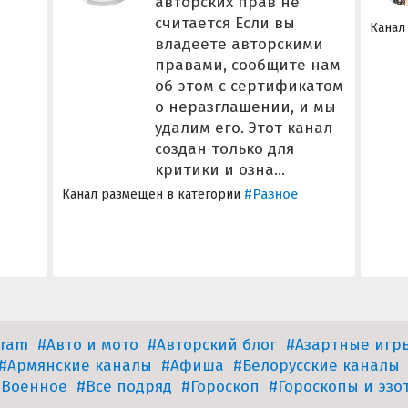
авторских прав не
считается Если вы
Канал
владеете авторскими
правами, сообщите нам
об этом с сертификатом
о неразглашении, и мы
удалим его. Этот канал
создан только для
критики и озна...
#Разное
Канал размещен в категории
gram
#Авто и мото
#Авторский блог
#Азартные игр
#Армянские каналы
#Афиша
#Белорусские каналы
#Военное
#Все подряд
#Гороскоп
#Гороскопы и эзо