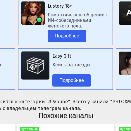
Lustory 18+
Романтическое общение с
ИИ-собеседниками
женского пола.
Подробнее
Easy Gift
я
Кейсы за звёзды
Подробнее
сится к категории "#Разное". Всего у канала "PHLOXM
 с владельцем телеграм канала.
Похожие каналы
публичный
публич