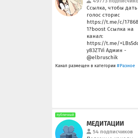
49773 подписчик
Ссылка, чтобы дать
голос сторис
https://t.me/c/1786
1?boost Ссылка на
канал:
https://t.me/+LBs5
y83ZTVi Админ -
@elbruschik
#Разное
Канал размещен в категории
публичный
МЕДИТАЦИИ
54 подписчиков