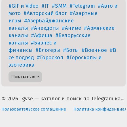
#GIF и Video
#IT
#SMM
#Telegram
#Авто и
мото
#Авторский блог
#Азартные
игры
#Азербайджанские
каналы
#Анекдоты
#Аниме
#Армянские
каналы
#Афиша
#Белорусские
каналы
#Бизнес и
финансы
#Блогеры
#Боты
#Военное
#В
се подряд
#Гороскоп
#Гороскопы и
эзотерика
Показать все
© 2026 Tgvse — каталог и поиск по Telegram каналам (неофициальный). По всем вопросам пишите на tgvse.ru@gmail.com
Пользовательское соглашение
Политика конфиденциал