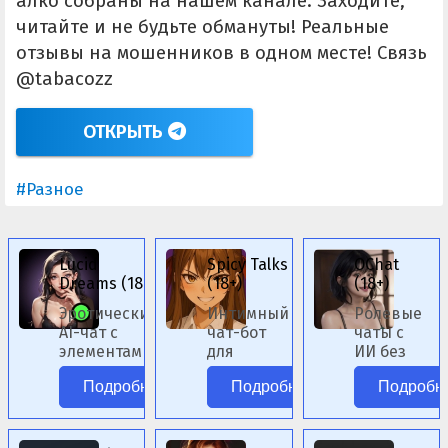
алко собраны на нашем канале. Заходите,
читайте и не будьте обмануты! Реальные
отзывы на мошенников в одном месте! Связь
@tabacozz
ОТКРЫТЬ
#Разное
Lucid
Spicy Talks
OChat
Dreams (18+)
(18+)
(18+)
Эротический
Интимный
Ролевые
AI-чат с
чат-бот
чаты с
элементами
для
ИИ без
фэнтези.
ролевых
цензуры.
Подробнее
Подробнее
Подробн
сценариев.