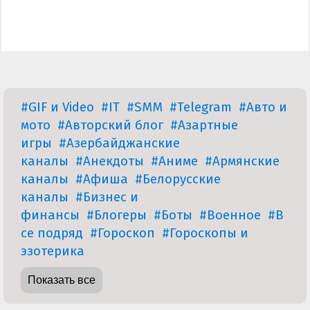
#GIF и Video
#IT
#SMM
#Telegram
#Авто и
мото
#Авторский блог
#Азартные
игры
#Азербайджанские
каналы
#Анекдоты
#Аниме
#Армянские
каналы
#Афиша
#Белорусские
каналы
#Бизнес и
финансы
#Блогеры
#Боты
#Военное
#В
се подряд
#Гороскоп
#Гороскопы и
эзотерика
Показать все