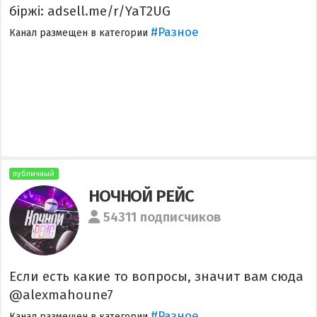
біржі: adsell.me/r/YaT2UG ㅤ ㅤ ㅤ ㅤ ㅤ ㅤ ㅤ ㅤ ㅤ ㅤ ㅤ ㅤ ㅤ
#Разное
Канал размещен в категории
публичный
НОЧНОЙ РЕЙС
54311 подписчиков
Если есть какие то вопросы, значит вам сюда
@alexmahoune7
#Разное
Канал размещен в категории