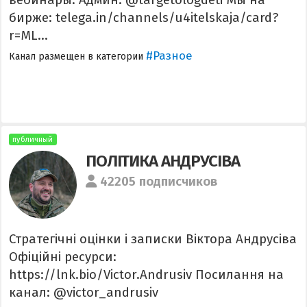
бирже: telega.in/channels/u4itelskaja/card?
r=ML...
#Разное
Канал размещен в категории
публичный
ПОЛІТИКА АНДРУСІВА
42205 подписчиков
Стратегічні оцінки і записки Віктора Андрусіва
Офіційні ресурси:
https://lnk.bio/Victor.Andrusiv Посилання на
канал: @victor_andrusiv