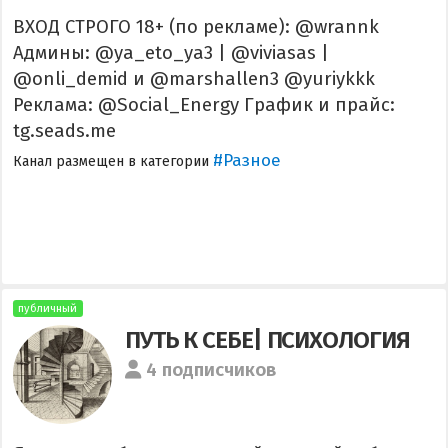
ВХОД СТРОГО 18+ (по рекламе): @wrannk
Админы: @ya_eto_ya3 | @viviasas |
@onli_demid и @marshallen3 @yuriykkk
Реклама: @Social_Energy График и прайс:
tg.seads.me
#Разное
Канал размещен в категории
публичный
ПУТЬ К СЕБЕ| ПСИХОЛОГИЯ
4 подписчиков