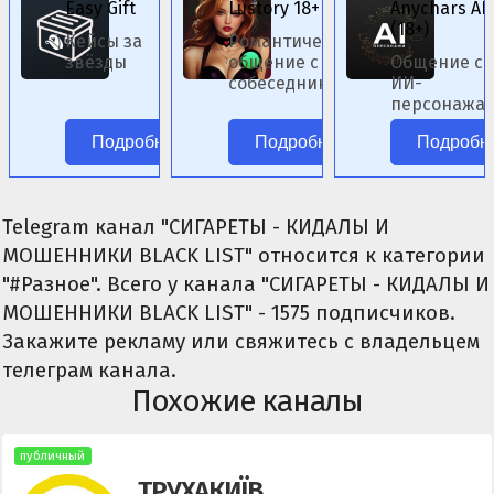
Easy Gift
Lustory 18+
Anychars AI
(18+)
Кейсы за
Романтическое
звёзды
общение с ИИ-
Общение с
собеседниками
ИИ-
женского пола.
персонажа
аниме без
Подробнее
Подробнее
Подробн
цензуры.
Telegram канал "СИГАРЕТЫ - КИДАЛЫ И
МОШЕННИКИ BLACK LIST" относится к категории
"#Разное". Всего у канала "СИГАРЕТЫ - КИДАЛЫ И
МОШЕННИКИ BLACK LIST" - 1575 подписчиков.
Закажите рекламу или свяжитесь с владельцем
телеграм канала.
Похожие каналы
публичный
ТРУХАКИЇВ