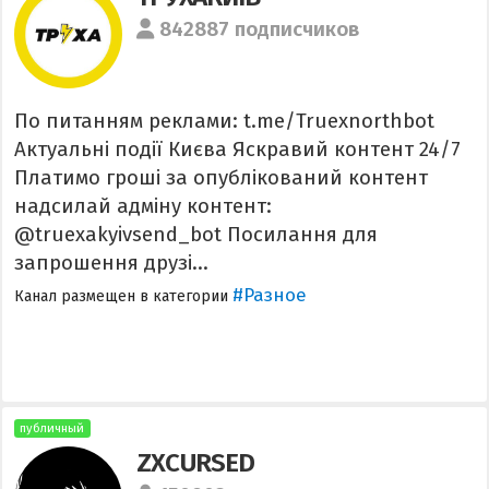
842887 подписчиков
По питанням реклами: t.me/Truexnorthbot
Актуальні події Києва Яскравий контент 24/7
Платимо гроші за опублікований контент
надсилай адміну контент:
@truexakyivsend_bot Посилання для
запрошення друзі...
#Разное
Канал размещен в категории
публичный
ZXCURSED