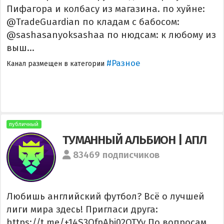
Пифагора и колбасу из магазина. по хуйне:
@TradeGuardian по кладам с бабосом:
@sashasanyoksashaa по нюдсам: к любому из
выш...
#Разное
Канал размещен в категории
публичный
ТУМАННЫЙ АЛЬБИОН | АПЛ
83469 подписчиков
Любишь английский футбол? Всё о лучшей
лиги мира здесь! Пригласи друга:
https://t.me/+14S3OfpAbi02OTYy По вопросам