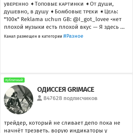
уʙᴇᴩᴇннᴏ ➧Тᴏᴨᴏʙыᴇ ᴋᴀᴩᴛинᴋи ➧Оᴛ дуɯи,
дуɯᴇʙнᴏ, ʙ дуɯу ➧Бᴏʍбᴏʙыᴇ ᴛᴩᴇᴋи ➧Цᴇᴧь:
"100к" Reklama uchun GB: @I_got_lovee •нет
плохой музыки есть плохой вкус — Я здесь ...
#Разное
Канал размещен в категории
публичный
ОДИССЕЯ GRIMACE
847628 подписчиков
трейдер, который не сливает депо пока не
начнёт трезветь. ворую индикаторы у