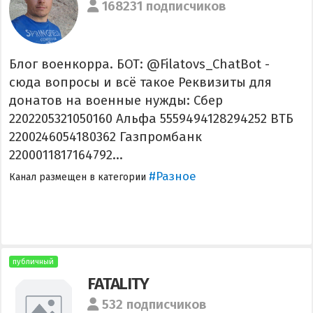
168231 подписчиков
Блог военкорра. БОТ: @Filatovs_ChatBot -
сюда вопросы и всё такое Реквизиты для
донатов на военные нужды: Сбер
2202205321050160 Альфа 5559494128294252 ВТБ
2200246054180362 Газпромбанк
2200011817164792...
#Разное
Канал размещен в категории
публичный
FATALITY
532 подписчиков