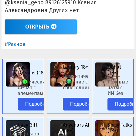
@ksenia_gebo 89126125910 Ксения
Александровна Других нет
ОТКРЫТЬ
#Разное
Lucid
Lustory 18+
OChat
Dreams (18+)
(18+)
Романтическое
Эротический
общение с ИИ-
Ролевые
AI-чат с
собеседниками
чаты с
элементами
женского пола.
ИИ без
фэнтези.
цензуры.
Подробнее
Подробнее
Подробн
Easy Gift
Anychars AI
Spicy Talks
(18+)
(18+)
Кейсы за