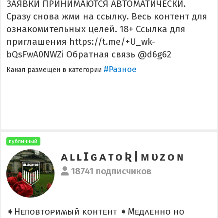
ЗАЯВКИ ПРИНИМАЮТСЯ АВТОМАТИЧЕСКИ.
Сразу снова жми на ссылку. Весь контент для
ознакомительных целей. 18+ Ссылка для
приглашения https://t.me/+U_wk-
bQsFwA0NWZi Обратная связь @d6g62
#Разное
Канал размещен в категории
публичный
ᴀ ʟ ʟ Ɪ ɢ ᴀ ᴛ ᴏ Ʀ | ᴍ ᴜ ᴢ ᴏ ɴ
18741 подписчиков
➧Нᴇᴨᴏʙᴛᴏᴩиʍый ᴋᴏнᴛᴇнᴛ ➧Мᴇдᴧᴇннᴏ нᴏ