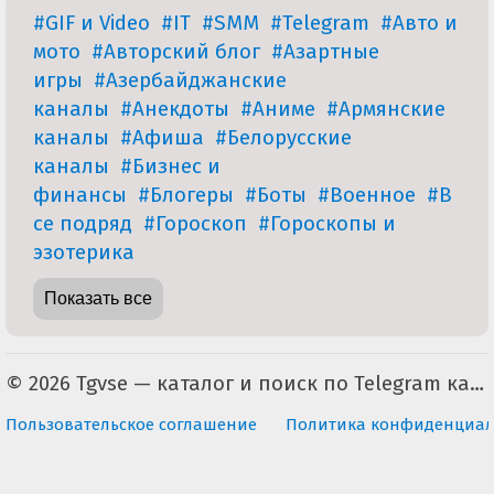
#GIF и Video
#IT
#SMM
#Telegram
#Авто и
мото
#Авторский блог
#Азартные
игры
#Азербайджанские
каналы
#Анекдоты
#Аниме
#Армянские
каналы
#Афиша
#Белорусские
каналы
#Бизнес и
финансы
#Блогеры
#Боты
#Военное
#В
се подряд
#Гороскоп
#Гороскопы и
эзотерика
Показать все
© 2026 Tgvse — каталог и поиск по Telegram каналам (неофициальный). По всем вопросам пишите на tgvse.ru@gmail.com
Пользовательское соглашение
Политика конфиденциал