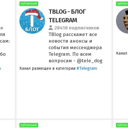
публичный
публич
TBLOG - БЛОГ
TELEGRAM
ов
28418 подписчиков
ля
TBlog расскажет все
сам:
новости анонсы и
события мессенджера
Канал
ибо
Telegram. По всем
вопросам - @tele_dog
m
#Telegram
Канал размещен в категории
публичный
публич