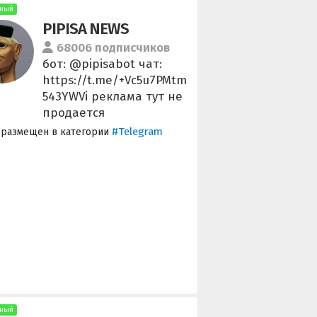
ный
PIPISA NEWS
68006 подписчиков
бот: @pipisabot чат:
https://t.me/+Vc5u7PMtm
543YWVi реклама тут не
продается
#Telegram
 размещен в категории
ный