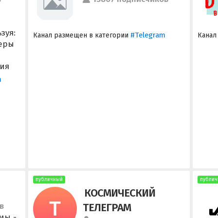
зуя:
#Telegram
Канал размещен в категории
Канал
керы
ия
m
публичный
публич
️️️ КОСМИЧЕСКИЙ
в
ТЕЛЕГРАМ
мы -