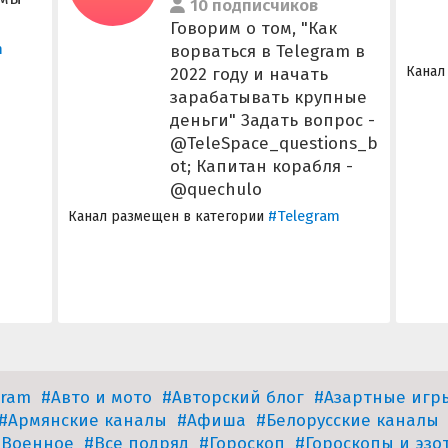
10 подписчиков
Говорим о том, "Как
m
ворваться в Telegram в
Канал
2022 году и начать
зарабатывать крупные
деньги" Задать вопрос -
@TeleSpace_questions_b
ot; Капитан корабля -
@quechulo
#Telegram
Канал размещен в категории
gram
#Авто и мото
#Авторский блог
#Азартные игр
#Армянские каналы
#Афиша
#Белорусские каналы
#Военное
#Все подряд
#Гороскоп
#Гороскопы и эзо