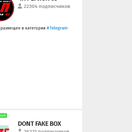
22304 подписчиков
#Telegram
 размещен в категории
ный
DONT FAKE BOX
26221 подписчиков