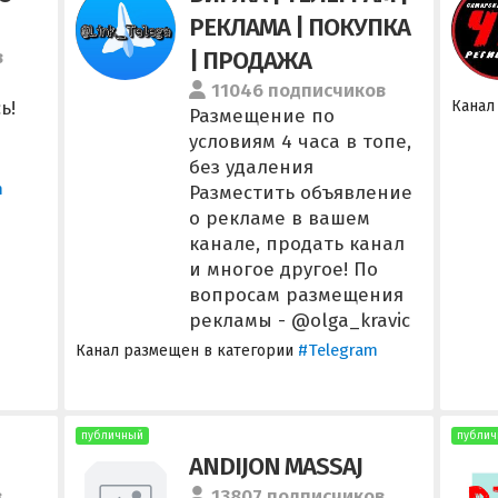
РЕКЛАМА | ПОКУПКА
в
| ПРОДАЖА
11046 подписчиков
ь!
Канал
Размещение по
условиям 4 часа в топе,
без удаления
m
Разместить объявление
о рекламе в вашем
канале, продать канал
и многое другое! По
вопросам размещения
рекламы - @olga_kravic
#Telegram
Канал размещен в категории
публичный
публич
ANDIJON MASSAJ
в
13807 подписчиков