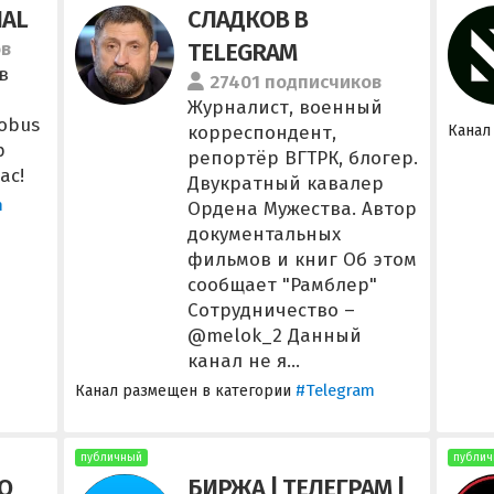
IAL
СЛАДКОВ В
ов
TELEGRAM
в
27401 подписчиков
Журналист, военный
lobus
корреспондент,
Канал
р
репортёр ВГТРК, блогер.
ас!
Двукратный кавалер
m
Ордена Мужества. Автор
документальных
фильмов и книг Об этом
сообщает "Рамблер"
Сотрудничество –
@melok_2 Данный
канал не я...
#Telegram
Канал размещен в категории
публичный
публич
О
БИРЖА | ТЕЛЕГРАМ |