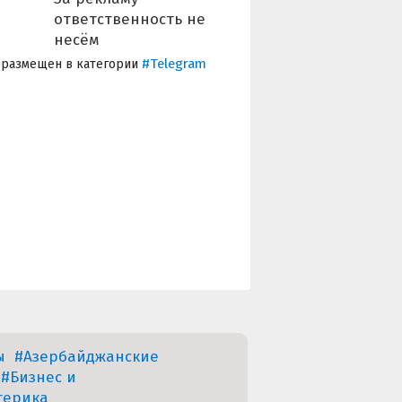
ответственность не
несëм
#Telegram
 размещен в категории
ы
#Азербайджанские
#Бизнес и
терика