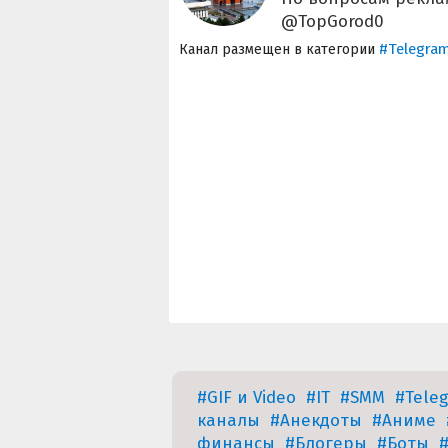
@TopGorod0
#Telegra
Канал размещен в категории
#GIF и Video
#IT
#SMM
#Tele
каналы
#Анекдоты
#Аниме
финансы
#Блогеры
#Боты