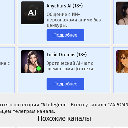
Anychars AI (18+)
Общение с ИИ-
персонажами аниме без
цензуры.
Подробнее
Lucid Dreams (18+)
ие с
Эротический AI-чат с
элементами фэнтези.
Подробнее
тся к категории "#Telegram". Всего у канала "ZAPOMN
ьцем телеграм канала.
Похожие каналы