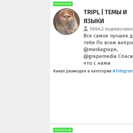
публичный
TRIPL | ТЕМЫ И
ЯЗЫКИ
19942 подписчик
Все самое лучшее д
тебя По всем вопро
@mediagrape,
@grapemedia Спас
что с нами
#Telegra
Канал размещен в категории
публичный