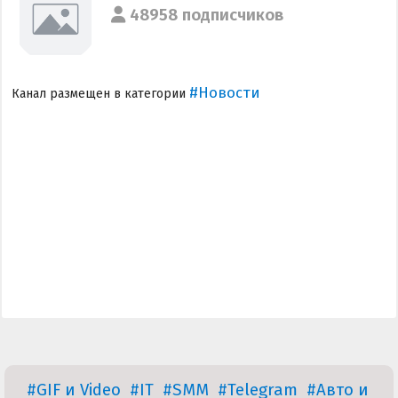
48958 подписчиков
#Новости
Канал размещен в категории
#GIF и Video
#IT
#SMM
#Telegram
#Авто и