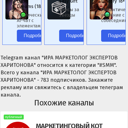
Lucid
Easy Gift
Lustory 18+
Dreams (18+)
Кейсы за
Романтичес
Эротический
звёзды
общение с 
AI-чат с
собеседник
элементами
женского по
фэнтези.
Подробнее
Подробнее
Подробн
Telegram канал "ИРА МАРКЕТОЛОГ ЭКСПЕРТОВ
ХАРИТОНОВА" относится к категории "#SMM".
Всего у канала "ИРА МАРКЕТОЛОГ ЭКСПЕРТОВ
ХАРИТОНОВА" - 783 подписчиков. Закажите
рекламу или свяжитесь с владельцем телеграм
канала.
Похожие каналы
публичный
МАРКЕТИНГОВЫЙ КОТ