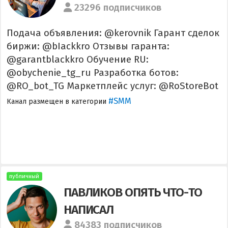
23296 подписчиков
Подача объявления: @kerovnik Гарант сделок
биржи: @bIackkro Отзывы гаранта:
@garantblackkro Обучение RU:
@obychenie_tg_ru Разработка ботов:
@RO_bot_TG Маркетплейс услуг: @RoStoreBot
#SMM
Канал размещен в категории
публичный
ПАВЛИКОВ ОПЯТЬ ЧТО-ТО
НАПИСАЛ
84383 подписчиков