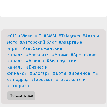
#GIF и Video
#IT
#SMM
#Telegram
#Авто и
мото
#Авторский блог
#Азартные
игры
#Азербайджанские
каналы
#Анекдоты
#Аниме
#Армянские
каналы
#Афиша
#Белорусские
каналы
#Бизнес и
финансы
#Блогеры
#Боты
#Военное
#В
се подряд
#Гороскоп
#Гороскопы и
эзотерика
Показать все