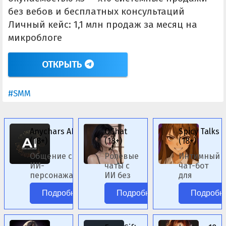
без вебов и бесплатных консультаций
Личный кейс: 1,1 млн продаж за месяц на
микроблоге
ОТКРЫТЬ
#SMM
Anychars AI
OChat
Spicy Talks
(18+)
(18+)
(18+)
Общение с
Ролевые
Интимный
ИИ-
чаты с
чат-бот
персонажами
ИИ без
для
аниме без
цензуры.
ролевых
Подробнее
Подробнее
Подробн
цензуры.
сценариев.