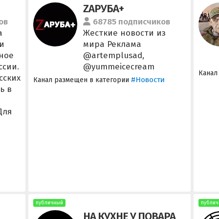
ZAРУБА+
ов
68785 подписчиков
а
Жесткие новости из
и
мира Реклама
ьное
@artemplusad,
ссии.
@yummeicecream
Канал
сских
#Новости
Канал размещен в категории
ь в
 Для
публичный
публич
НА КУХНЕ У ПОВАРА