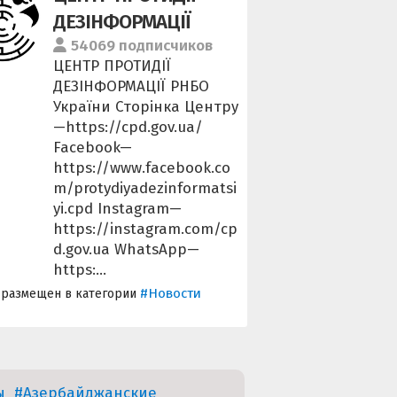
ДЕЗІНФОРМАЦІЇ
54069 подписчиков
ЦЕНТР ПРОТИДІЇ
ДЕЗІНФОРМАЦІЇ РНБО
України Сторінка Центру
—https://cpd.gov.ua/
Facebook—
https://www.facebook.co
m/protydiyadezinformatsi
yi.cpd Instagram—
https://instagram.com/cp
d.gov.ua WhatsApp—
https:...
#Новости
 размещен в категории
ы
#Азербайджанские