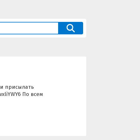
ти присылать
wxliYWY6 По всем