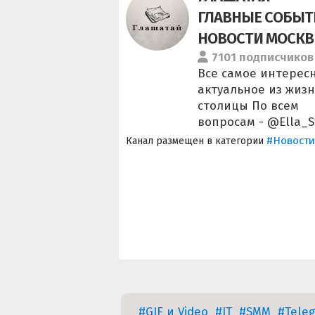
ГЛАВНЫЕ СОБЫТ
НОВОСТИ МОСК
7101 подписчиков
Все самое интерес
актуальное из жиз
столицы По всем
вопросам - @Ella_S
#Новости
Канал размещен в категории
#GIF и Video
#IT
#SMM
#Tele