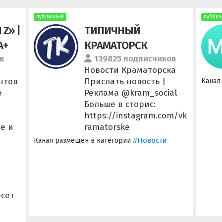
публичный
публич
Z» |
ТИПИЧНЫЙ
А+
КРАМАТОРСК
в
139825 подписчиков
Новости Краматорска
нтов
Прислать новость |
Канал
е
Реклама @kram_social
Больше в сторис:
https://instagram.com/vk
е и
ramatorske
#Новости
Канал размещен в категории
есет