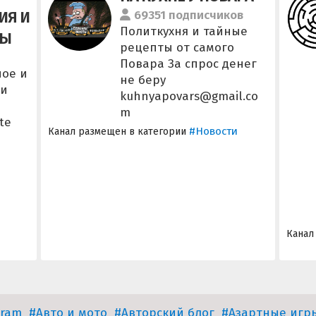
ИЯ И
69351 подписчиков
Политкухня и тайные
ВЫ
рецепты от самого
Повара За спрос денег
ное и
не беру
ни
kuhnyapovars@gmail.co
m
te
#Новости
Канал размещен в категории
Канал
gram
#Авто и мото
#Авторский блог
#Азартные игр