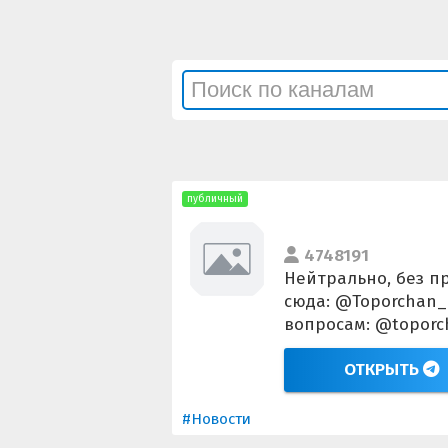
публичный
4748191
Нейтрально, без п
сюда: @Toporchan_B
вопросам: @toporc
ОТКРЫТЬ
#Новости