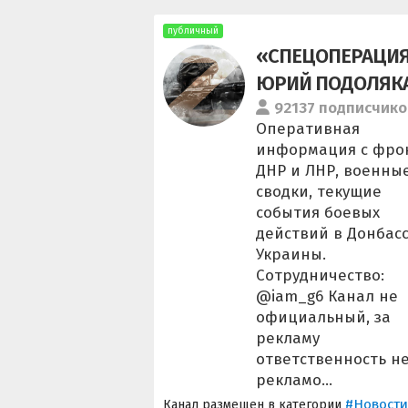
публичный
«СПЕЦОПЕРАЦИЯ 
ЮРИЙ ПОДОЛЯК
92137 подписчико
Оперативная
информация с фро
ДНР и ЛНР, военны
сводки, текущие
события боевых
действий в Донбасс
Украины.
Сотрудничество:
@iam_g6 Канал не
официальный, за
рекламу
ответственность н
рекламо...
#Новости
Канал размещен в категории