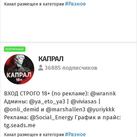
#Разное
Канал размещен в категории
публичный
КАПРАЛ
36885 подписчиков
ВХОД СТРОГО 18+ (по рекламе): @wrannk
Админы: @ya_eto_ya3 | @viviasas |
@onli_demid и @marshallen3 @yuriykkk
Реклама: @Social_Energy График и прайс:
tg.seads.me
#Разное
Канал размещен в категории