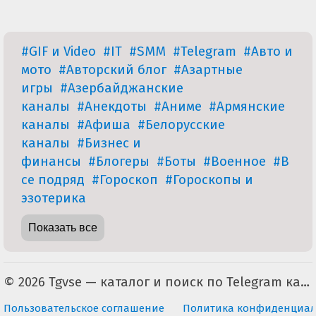
#GIF и Video
#IT
#SMM
#Telegram
#Авто и
мото
#Авторский блог
#Азартные
игры
#Азербайджанские
каналы
#Анекдоты
#Аниме
#Армянские
каналы
#Афиша
#Белорусские
каналы
#Бизнес и
финансы
#Блогеры
#Боты
#Военное
#В
се подряд
#Гороскоп
#Гороскопы и
эзотерика
Показать все
© 2026 Tgvse — каталог и поиск по Telegram каналам (неофициальный). По всем вопросам пишите на tgvse.ru@gmail.com
Пользовательское соглашение
Политика конфиденциал