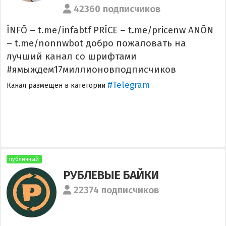
42360 подписчиков
ÍNFŌ – t.me/infabtf PRÍCE – t.me/pricenw ANŌN
– t.me/nonnwbot добро пожаловать на
лучший канал со шрифтами
#ямыждем17миллионовподписчиков
#Telegram
Канал размещен в категории
публичный
РУБЛЕВЫЕ БАЙКИ
22374 подписчиков