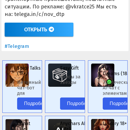
ситуации. По рекламе: @vkratce25 Мы есть
на: telega.in/c/nov_dtp
ОТКРЫТЬ
#Telegram
Spicy Talks
Easy Gift
Lucid
(18+)
Dreams (18+
Кейсы за
Интимный
звёзды
Эротически
чат-бот
AI-чат с
для
элементами
ролевых
фэнтези.
Подробнее
Подробнее
Подробн
сценариев.
OChat
Anychars AI
Lustory 18+
(18+)
(18+)