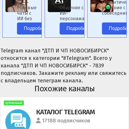
Романтичес
Ролевые
Общение с
общение с 
чаты с
ИИ-
собеседник
ИИ без
персонажами
женского по
цензуры.
аниме без
Подробнее
Подробнее
Подробн
цензуры.
Telegram канал "ДТП И ЧП НОВОСИБИРСК"
относится к категории "#Telegram". Всего у
канала "ДТП И ЧП НОВОСИБИРСК" - 7839
подписчиков. Закажите рекламу или свяжитесь
с владельцем телеграм канала.
Похожие каналы
публичный
КАТАЛОГ TELEGRAM
17188 подписчиков