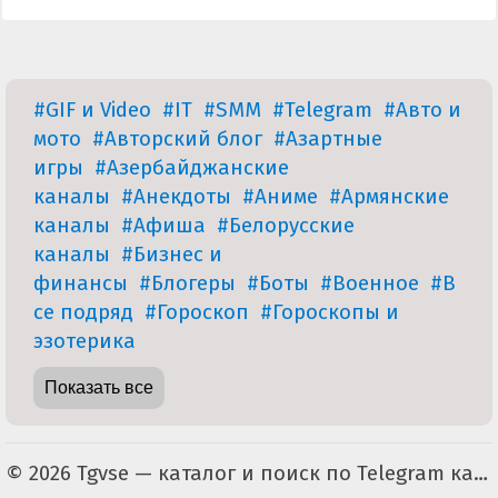
#GIF и Video
#IT
#SMM
#Telegram
#Авто и
мото
#Авторский блог
#Азартные
игры
#Азербайджанские
каналы
#Анекдоты
#Аниме
#Армянские
каналы
#Афиша
#Белорусские
каналы
#Бизнес и
финансы
#Блогеры
#Боты
#Военное
#В
се подряд
#Гороскоп
#Гороскопы и
эзотерика
Показать все
© 2026 Tgvse — каталог и поиск по Telegram каналам (неофициальный). По всем вопросам пишите на tgvse.ru@gmail.com