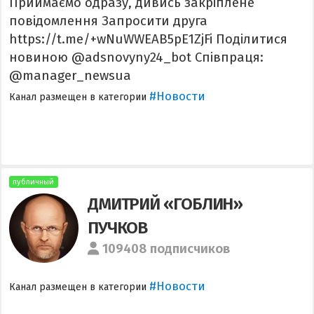
Приймаємо одразу, дивись закріплене
повідомлення Запросити друга
https://t.me/+wNuWWEAB5pE1ZjFi Поділитися
новиною @adsnovyny24_bot Співпраця:
@manager_newsua
#Новости
Канал размещен в категории
публичный
ДМИТРИЙ «ГОБЛИН»
ПУЧКОВ
109408 подписчиков
#Новости
Канал размещен в категории