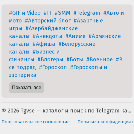
#GIF и Video
#IT
#SMM
#Telegram
#Авто и
мото
#Авторский блог
#Азартные
игры
#Азербайджанские
каналы
#Анекдоты
#Аниме
#Армянские
каналы
#Афиша
#Белорусские
каналы
#Бизнес и
финансы
#Блогеры
#Боты
#Военное
#В
се подряд
#Гороскоп
#Гороскопы и
эзотерика
Показать все
© 2026 Tgvse — каталог и поиск по Telegram каналам (неофициальный). По всем вопросам пишите на tgvse.ru@gmail.com
Пользовательское соглашение
Политика конфиденциал