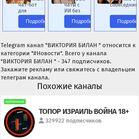
чат-бот
чаты с
собеседник
для
ИИ без
женского по
ролевых
цензуры.
Подробнее
Подробнее
Подробн
сценариев.
Telegram канал "ВИКТОРИЯ БИЛАН " относится к
категории "#Новости". Всего у канала
"ВИКТОРИЯ БИЛАН " - 347 подписчиков.
Закажите рекламу или свяжитесь с владельцем
телеграм канала.
Похожие каналы
публичный
ТОПОР ИЗРАИЛЬ ВОЙНА 18+
329922 подписчиков