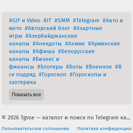
#GIF и Video
#IT
#SMM
#Telegram
#Авто и
мото
#Авторский блог
#Азартные
игры
#Азербайджанские
каналы
#Анекдоты
#Аниме
#Армянские
каналы
#Афиша
#Белорусские
каналы
#Бизнес и
финансы
#Блогеры
#Боты
#Военное
#В
се подряд
#Гороскоп
#Гороскопы и
эзотерика
Показать все
© 2026 Tgvse — каталог и поиск по Telegram каналам (неофициальный). По всем вопросам пишите на tgvse.ru@gmail.com
Пользовательское соглашение
Политика конфиденциал