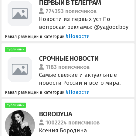
ПЕРВЫЙ В ТЕЛЕГРАМ
@Spiral_Yuri
774353 пописчиков
Новости из первых уст По
вопросам рекламы: @yagoodboy
& @sschneideerr *Не связаны с
#Новости
Канал размещен в категории
телевизионным каналом
Помощники (без оплат):
публичный
СРОЧНЫЕ НОВОСТИ
@perviy_vtelegram Владелец:
@vladimirdenv (По рекламе не
1183 пописчиков
писать ) Сотрудничаем с:
Самые свежие и актуальные
@GO_media1
новости России и всего мира.
ПЛЮСЫ БЫТЬ С НАМИ: Вы в
#Новости
Канал размещен в категории
кратчайшие сроки будете в гуще
новых и интересных событий.
публичный
BORODYLIA
По вопросам сотрудничества
@alexander08080808
1002224 пописчиков
Ксения Бородина