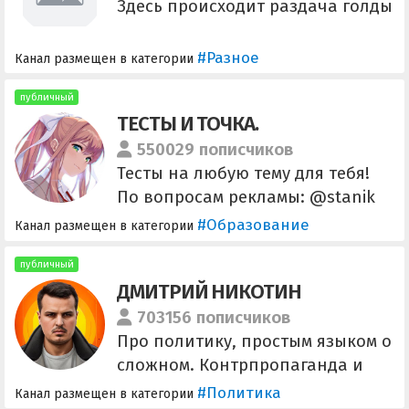
Здесь происходит раздача голды
#Разное
Канал размещен в категории
публичный
ТЕСТЫ И ТОЧКА.
550029 пописчиков
Тесты на любую тему для тебя!
По вопросам рекламы: @stanik
Предложка и вопросы по
#Образование
Канал размещен в категории
контенту: @sendtestdot_bot
Канал есть на бирже:
публичный
ДМИТРИЙ НИКОТИН
https://telega.in/c/test_dot
Рекламное агенство:
703156 пописчиков
@Spiral_Miya
Про политику, простым языком о
сложном. Контрпропаганда и
интерпретация новостей.
#Политика
Канал размещен в категории