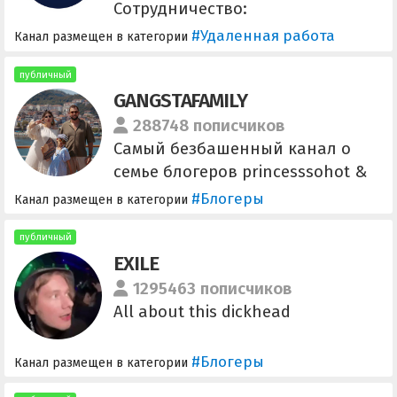
Сотрудничество:
@DeportamentMSK
#Удаленная работа
Канал размещен в категории
публичный
GANGSTAFAMILY
288748 пописчиков
Самый безбашенный канал о
семье блогеров princesssohot &
archibaldbader, и их блестящую,
#Блогеры
Канал размещен в категории
удивительную жизнь . Директор
по рекламе всея Руси- Вероника
публичный
EXILE
@nikylkaa
1295463 пописчиков
All about this dickhead
#Блогеры
Канал размещен в категории