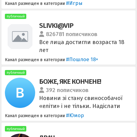
творчеству Дмитрия Куплинова.
#Игры
Канал размещен в категории
Хештеги для навигации:
Плейлисты: #прохождение
публичный
SLIVKI@VIP
#выносмозга #индихоррор
#давайглянем #кооп Локальные:
826781 пописчиков
#мем #хайлайт #нарезка #стрим
Все лица достигли возраста 18
Обращаться с вопросами к
лет
@ifelsefalsetrue
#Пошлое 18+
Канал размещен в категории
публичный
БОЖЕ, ЯКЕ КОНЧЕНЕ!
392 пописчиков
Новини зі стану свинособачої
«еліти» і не тільки. Надіслати
пост @postvbyak_bot Реклама
#Юмор
Канал размещен в категории
reklama.bjak@gmail.com
Підтримати редакцію каналу:
публичный