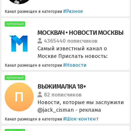
#Разное
Канал размещен в категории
публичный
МОСКВАЧ • НОВОСТИ МОСКВЫ
4365440 пописчиков
Самый известный канал о
Москве Прислать новость:
@moscowachnewsbot Реклама:
#Новости
Канал размещен в категории
@zhoraoga
публичный
ВЫЖИМАЛКА 18+
82 пописчиков
Новости, которые мы заслужили
@jack_cisman - реклама
@smm_hueta - суетолог Сливы
#Шок-контент
Канал размещен в категории
популярных блогеров уже