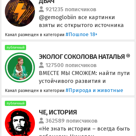
ДВАЧ
5375411203516518 Монобанк;
5363542603171332 ПриватБанк;
921235 пописчиков
Інший банк:
@gemoglobiin все картинки
https://send.monobank.ua/73PvF2
взяты ис открытого источника
rTfr.
#Пошлое 18+
Канал размещен в категории
публичный
ЭКОЛОГ СОКОЛОВА НАТАЛЬЯ ®
127500 пописчиков
ВМЕСТЕ МЫ СМОЖЕМ: найти пути
устойчивого развития и
экобезопасности в реалиях
#Природа и животные
Канал размещен в категории
санкций и импортозамещения
тиражировать в условиях
публичный
ЧЕ, ИСТОРИЯ
финансового спада
эффективные природоохранные
362589 пописчиков
практики и
«Не знать истории – всегда быть