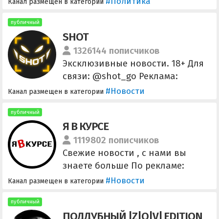
#Политика
Канал размещен в категории
Сетевой никнейм -
Colonelcassad. Мой блог "Рупор
публичный
SHOT
Тоталитарной Пропаганды"
http://colonelcassad.livejournal.c
1326144 пописчиков
om/ По поводу разбанов писать
Эксклюзивные новости. 18+ Для
сюда colonel.cassad@bk.ru
связи: @shot_go Реклама:
@reklama_newsmedia SHOT
#Новости
Канал размещен в категории
Проверка: @shot_proverka
публичный
Я В КУРСЕ
1119802 пописчиков
Свежие новости , с нами вы
знаете больше По рекламе:
@nicolesmm @ivkyrse (оплата)
#Новости
Канал размещен в категории
Админ: @rety_gety Ссылка для
приглашения
публичный
ПОДДУБНЫЙ |Z|О|V| EDITION
https://t.me/+2cJLh6ccgfViMDI6