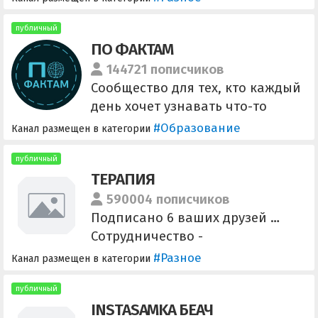
соотечественников о последних
новостях! Быстрые видео,
публичный
ПО ФАКТАМ
новости и на другие темы
@Dunyo_tvbot @DT_REKLAMA
144721 пописчиков
Сообщество для тех, кто каждый
день хочет узнавать что-то
новое и интересное. Админ
#Образование
Канал размещен в категории
@SpoltavaS Менеджер
@TGprofKost7
публичный
ТЕРАПИЯ
590004 пописчиков
Подписано 6 ваших друзей …
Сотрудничество -
https://t.me/terr3211
#Разное
Канал размещен в категории
публичный
INSTASAMKA БЕАЧ