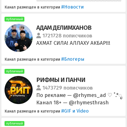
#Новости
Канал размещен в категории
публичный
АДАМ ДЕЛИМХАНОВ
1721728 пописчиков
АХМАТ СИЛА! АЛЛАХУ АКБАР!!!
#Блогеры
Канал размещен в категории
публичный
РИФМЫ И ПАНЧИ
1473729 пописчиков
По рекламе — @rhymes_ad ♡ ˚.*ೃ
Канал 18+ — @rhymesthrash
#GIF и Video
Канал размещен в категории
публичный