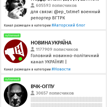
605593 пописчиков
для связи: @ep_txtme1 военный
репортер ВГТРК
https://t.me/epoddubny
#Авторский блог
Канал размещен в категории
https://vk.com/poddubny_official
https://rutube.ru/channel/234928
публичный
НОВИНА УКРАЇНА
33/
https://www.youtube.com/epoddu
1177909 пописчиков
bny
Головний новинно-політичний
https://zen.yandex.ru/epoddubny
канал УКРАЇНИ! |
https://t.me/NovynaUKR Для
#Новости
Канал размещен в категории
друзів:
https://t.me/+bw5kalPK1VhlNjdi —
публичный
ВЧК-ОГПУ
https://t.me/NovynaUKR18
Співпраця: @tlgrm_13
30657 пописчиков