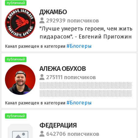
публичный
ДЖАМБО
292939 пописчиков
"Лучше умереть героем, чем жить
пидарасом". - Евгений Пригожин
Предложить новость или задать
#Блогеры
Канал размещен в категории
вопрос @Djambo_svyaz_bot
публичный
АЛЕЖА ОБУХОВ
275111 пописчиков
#Блогеры
Канал размещен в категории
публичный
ФЕДЕРАЦИЯ
642706 пописчиков