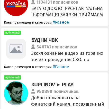
1104131 пописчиков
БАГАТО ДОХЛОЇ РУСНІ АКТУАЛЬНА
ІНФОРМАЦІЯ ЗАЯВКИ ПРИЙМАЄМ
ШВИДКО
#Разное
Канал размещен в категории
https://t.me/+rws_L2ukDak5N2Ji
публичный
БУДНИ ЧВК
546741 пописчиков
Эксклюзивные видео из горячих
точек проведения СВО. по
рекламе/сотрудничество:
#Разное
Канал размещен в категории
@distrasct Админ: @rety_gety
,@AdmminTgRussia,
публичный
KUPLINOV ► PLAY
@Andy_stoone2, @DonnyDAK,
@vazhnyy_adm Канал
950898 пописчиков
поклонников музыкального
Добро пожаловать на
творчества Вагнера
фанатский канал, посвященный