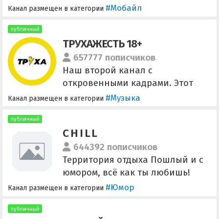
#Мобайл
Канал размещен в категории
публичный
ТРУХАЖЕСТЬ 18+
657777 пописчиков
Наш второй канал с
откровенными кадрами. Этот
канал могут заблокировать из-
#Музыка
Канал размещен в категории
за жёстких кадров. Предложить
новость: @zesttruexasend_bot
публичный
C H I L L
Ссылка для друзей:
https://t.me/+ZQ0i1avJNAQ0NWJi
644392 пописчиков
Территория отдыха Пошлый и с
юмором, всё как ты любишь!
Сотрудничество: @lunatictg и
#Юмор
Канал размещен в категории
@zloradniy_new Агенство:
@Social_Energy Менеджер:
публичный