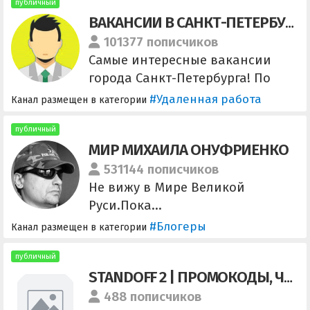
публичный
ВАКАНСИИ В САНКТ-ПЕТЕРБУРГЕ
101377 пописчиков
Самые интересные вакансии
города Санкт-Петербурга! По
поводу размещения и остальным
#Удаленная работа
Канал размещен в категории
вопросам: @global_manager
публичный
МИР МИХАИЛА ОНУФРИЕНКО
531144 пописчиков
Не вижу в Мире Великой
Руси.Пока...
@TG_commercial_media_bot для
#Блогеры
Канал размещен в категории
рекламодателей
публичный
STANDOFF 2 | ПРОМОКОДЫ, ЧИТЫ
488 пописчиков