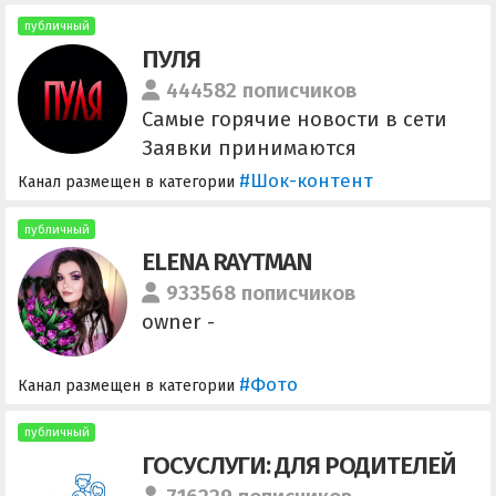
публичный
ПУЛЯ
444582 пописчиков
Самые горячие новости в сети
Заявки принимаются
автоматически Купить рекламу -
#Шок-контент
Канал размещен в категории
@bro_admin1 Админ: @rety_gety
@daladnaa @Spiral_Yuri
публичный
ELENA RAYTMAN
Предложить новость
@Pulya_news_bot Ссылка на
933568 пописчиков
канал -
owner -
https://t.me/+ssV7OqErUaQwMmIy
#Фото
Канал размещен в категории
публичный
ГОСУСЛУГИ: ДЛЯ РОДИТЕЛЕЙ