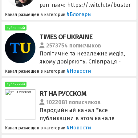
рэп твич: https://twitch.tv/buster
ютуб:
#Блогеры
Канал размещен в категории
https://youtube.com/@slavabust
er инст: instagram.com/busterzy
публичный
TIMES OF UKRAINE
2573754 пописчиков
Політичне та незалежне медіа,
якому довіряють. Співпраця -
@tu_marketer, @tu_adver
#Новости
Канал размещен в категории
Надіслати новину - @TUnewsBot
Посилання для друзів:
публичный
RT НА РУССКОМ
https://t.me/+cRK9PsQb8mdhYTRi
1022081 пописчиков
Пародийный канал *все
публикации в этом канале
представляют собой плод
#Новости
Канал размещен в категории
воображения авторов