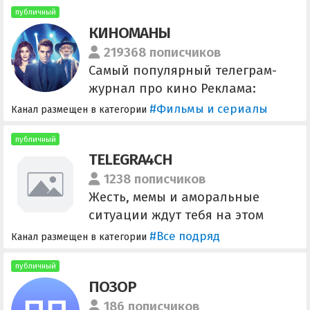
публичный
КИНОМАНЫ
219368 пописчиков
Самый популярный телеграм-
журнал про кино Реклама:
@newbrandmediabot
#Фильмы и сериалы
Канал размещен в категории
публичный
TELEGRA4CH
1238 пописчиков
Жесть, мемы и аморальные
ситуации ждут тебя на этом
канале! По всем вопросам
#Все подряд
Канал размещен в категории
писать @onlineetm Ссылка для
приглашения -
публичный
ПОЗОР
https://t.me/+RuDKJ7rHr4undLdX
186 пописчиков