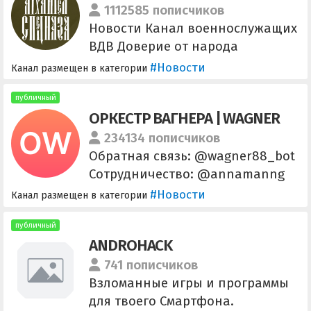
1112585 пописчиков
Новости Канал военнослужащих
ВДВ Доверие от народа
Эксклюзивный контент Реклама/
#Новости
Канал размещен в категории
Сотрудничество (просто так не
писать, улетите в бан) -
публичный
ОРКЕСТР ВАГНЕРА | WAGNER
@foma_adm Наш чат:
https://t.me/+w27L6E15JMM3M2Ey
234134 пописчиков
Обратная связь: @wagner88_bot
Сотрудничество: @annamanng
@kirtlu @struffshryde канал
#Новости
Канал размещен в категории
поклонников музыкального
творчества
публичный
ANDROHACK
741 пописчиков
Взломанные игры и программы
для твоего Смартфона.