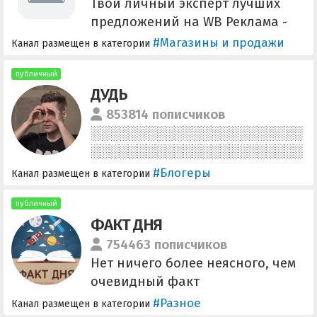
Твой личный эксперт лучших
предложений на WB Реклама -
@Travel_Love_Educate Ссылка на
#Магазины и продажи
Канал размещен в категории
канал -
https://t.me/+tAct4wGmtXE0YTA6
публичный
ДУДЬ
6dbad8674d7722669e03
853814 пописчиков
#Блогеры
Канал размещен в категории
публичный
ФАКТ ДНЯ
754463 пописчиков
Нет ничего более неясного, чем
очевидный факт
#Разное
Канал размещен в категории