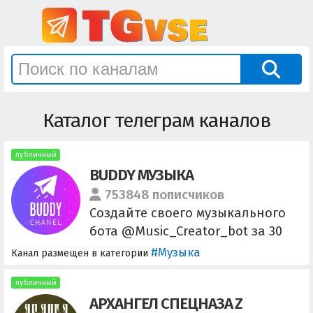
Каталог телеграм каналов
публичный
BUDDY МУЗЫКА
753848 пописчиков
Создайте своего музыкального
бота @Music_Creator_bot за 30
секунд. Чат: @Buddy_music_chat
#Музыка
Канал размещен в категории
По вопросам: @GreenFather
публичный
АРХАНГЕЛ СПЕЦНАЗА Z