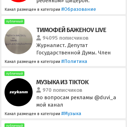
экопросветительские проекты
ребенком» Цицерон.
СБЕРЕЖЁМ ПРИРОДУ ВМЕСТЕ!
Сотрудничество: @lunatictg и
#Образование
Канал размещен в категории
@zloradniy_new @che_history
Ссылка на канал:
публичный
ТИМОФЕЙ БАЖЕНОV LIVE
https://t.me/+JIFJ160WQGkxNGZi
Агенство: @Social_Energy
94095 пописчиков
Менеджер: @Spiral_Zhenya
Журналист. Депутат
Государственной Думы. Член
комитета по экологии,
#Политика
Канал размещен в категории
природным ресурсам и охране
окружающей среды. Контакты
публичный
МУЗЫКА ИЗ TIKTOK
для обратной связи: 8 (925) 144–
56-01 Репосты приветствуются
970 пописчиков
Моя официальная страница
по вопросам рекламы @duvi_a
ВКонтакте
мой канал
https://vk.com/timofei_bazhenov
https://t.me/+gOv4d_vXkV1lYWMy
#Музыка
Канал размещен в категории
публичный