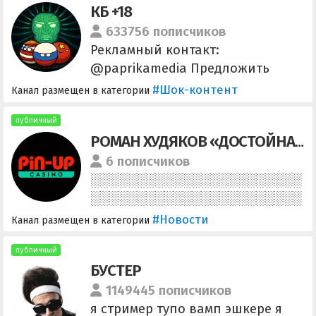
КБ +18
633756 пописчиков
Рекламный контакт:
@paprikamedia Предложить
новость - @zum_predloga_bot
#Шок-контент
Канал размещен в категории
Ссылка для приглашения друга:
http://t.me/joinchat/AAAAAFFULXx
публичный
РОМАН ХУДЯКОВ «ДОСТОЙНАЯ ЖИЗНЬ»
Ce-AVQxy9Fw Предложить
новость - @zum_predloga_bot
6 пописчиков
#Новости
Канал размещен в категории
публичный
БУСТЕР
1149445 пописчиков
я стример тупо вамп эшкере я