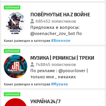
публичный
ПОВЁРНУТЫЕ НА Z ВОЙНЕ
685452 пописчиков
Предложка и вопросы:
@voenacher_zov_bot По
вопросам рекламы:
#Военное
Канал размещен в категории
@VoenacherAdvert_bot
@pnv_dozor_bot - передай
публичный
МУЗИКА | РЕМИКСЫ | ТРЕКИ
информацию о ВРАГЕ!
748845 пописчиков
По рекламе : @yoourlover (
только мне , никаких
менеджеров нету )
#Музыка
Канал размещен в категории
публичный
УКРАЇНА 24/7