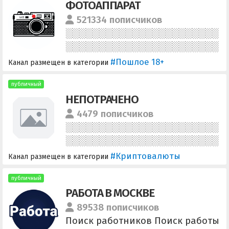
ФОТОАППАРАТ
возникли вопросы - пишите в
чат. По остальным вопросам -
521334 пописчиков
@olisha7
#Пошлое 18+
Канал размещен в категории
публичный
НЕПОТРАЧЕНО
4479 пописчиков
#Криптовалюты
Канал размещен в категории
публичный
РАБОТА В МОСКВЕ
89538 пописчиков
Поиск работников Поиск работы