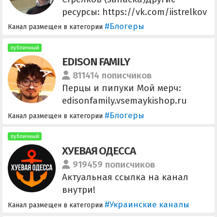
ресурсы: https://vk.com/iistrelkov
https://bastyon.com/igor_strelkov
#Блогеры
Канал размещен в категории
https://www.brighteon.com/chan
nels/igorstrelkov
публичный
EDISON FAMILY
811414 пописчиков
Перцы и пипуки Мой мерч:
edisonfamily.vsemaykishop.ru
Реклама/сотрудничество:
#Блогеры
Канал размещен в категории
edison@wildjam.ru
публичный
ХУЕВАЯ ОДЕССА
919459 пописчиков
Актуальная ссылка на канал
внутри!
#Украинские каналы
Канал размещен в категории