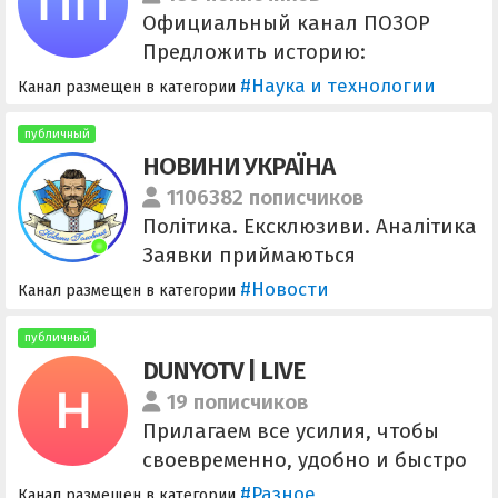
Официальный канал ПОЗОР
Предложить историю:
@shame666_bot Чат Канала
#Наука и технологии
Канал размещен в категории
https://t.me/shame666Discussion
публичный
НОВИНИ УКРАЇНА
1106382 пописчиков
Політика. Ексклюзиви. Аналітика
Заявки приймаються
автоматично. Інформація з посту
#Новости
Канал размещен в категории
в закріплених повідомленнях.
Реклама: @myua_news_bot
публичный
DUNYOTV | LIVE
@prhmedia
19 пописчиков
Прилагаем все усилия, чтобы
своевременно, удобно и быстро
информировать
#Разное
Канал размещен в категории