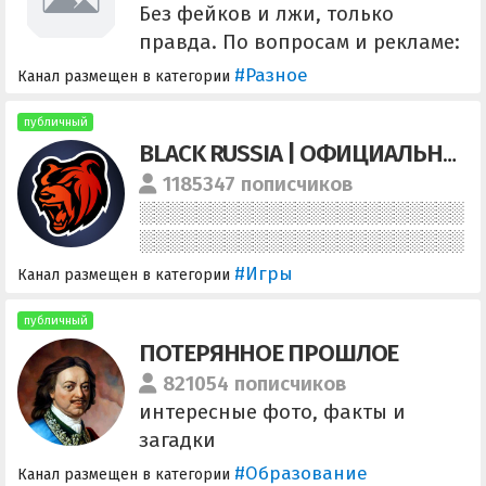
Без фейков и лжи, только
правда. По вопросам и рекламе:
@Bansheeetg @fannmomens
#Разное
Канал размещен в категории
Менеджеры: @assistannntg
@tooochechka Ссылка на канал:
публичный
BLACK RUSSIA | ОФИЦИАЛЬНЫЙ КАНАЛ
https://t.me/+dNrGJAtDD_E5NWIy
1185347 пописчиков
#Игры
Канал размещен в категории
публичный
ПОТЕРЯННОЕ ПРОШЛОЕ
821054 пописчиков
интересные фото, факты и
загадки
#Образование
Канал размещен в категории