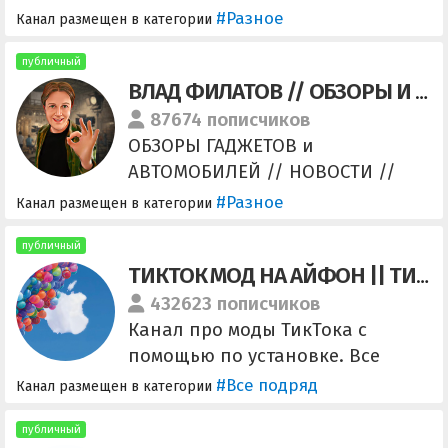
#Разное
Канал размещен в категории
публичный
ВЛАД ФИЛАТОВ // ОБЗОРЫ И СКИДКИ
87674 пописчиков
ОБЗОРЫ ГАДЖЕТОВ и
АВТОМОБИЛЕЙ // НОВОСТИ //
ЛУЧШИЕ СКИДКИ И АКЦИИ Меня
#Разное
Канал размещен в категории
зовут Влад Филатов.
Рассказываю про гаджеты,
публичный
ТИКТОК МОД НА АЙФОН || ТИК ТОК В РОССИИ СКАЧАТЬ || СКАРЛЕТ, ЕСИГН
автомобили и видеоигры.
Контакты: media@filatovvlad.ru
432623 пописчиков
Наш YouTube-канал:
Канал про моды ТикТока с
https://www.youtube.com/@Rune
помощью по установке. Все
tTimes/
новые способы и моды сразу
#Все подряд
Канал размещен в категории
публикуются, новые туторы,
последние новости. Если
публичный