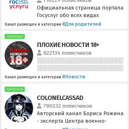
716229 пописчиков
Официальная страница портала
Госуслуг обо всех видах
господдержки для родителей.
#Для родителей
Канал размещен в категории
ВК: vk.com/gosuslugiforparents
ОК: ok.ru/gosuslugiforparents
публичный
ПЛОХИЕ НОВОСТИ 18+
Дзен:
dzen.ru/gosuslugiforparents
822134 пописчиков
Рутуб: rutube.ru/u/gosuslugi
Ютуб: youtube.com/@gosuslugi
#Новости
Канал размещен в категории
публичный
COLONELCASSAD
780232 пописчиков
Авторский канал Бориса Рожина
- эксперта Центра военно-
политической журналистики.