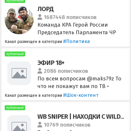
внутри
публичный
ЛОРД
https://t.me/+YrP8cXQoDGI0MWMy
Ссылка для приглашения:
1687448 пописчиков
https://t.me/+4ltgHGjajdU5OGJi
Команда КРА Герой России
Председатель Парламента ЧР
Магомед Даудов Vkontakre:
#Политика
Канал размещен в категории
https://vk.com/magomeddaudov
Парламент ЧР:
публичный
ЭФИР 18+
https://t.me/parlamentchr
2086 пописчиков
По всем вопросам @maks79z То
что не покажут вам по ТВ •
Новости без морали • Безумные
#Шок-контент
Канал размещен в категории
выходки психов • Смертельные
ситуации Контент который
публичный
WB SNIPER | НАХОДКИ С WILDBERRIES | СКИДКИ | АКЦИИ
поражает своей человеческой
глупостью.
10769 пописчиков