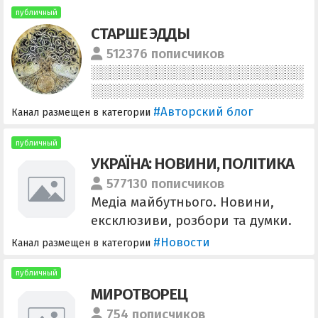
подпишись Для друзей:
публичный
СТАРШЕ ЭДДЫ
https://t.me/+SAjl3IWwRa5ph9e3
@admk07 Биржа:
512376 пописчиков
https://telega.in/c/+SAjl3IWwRa5p
h9e3
#Авторский блог
Канал размещен в категории
публичный
УКРАЇНА: НОВИНИ, ПОЛІТИКА
577130 пописчиков
Медіа майбутнього. Новини,
ексклюзиви, розбори та думки.
Співпраця - @founder191
#Новости
Канал размещен в категории
Менеджер -
@oleksiy_adsmanager
публичный
МИРОТВОРЕЦ
754 пописчиков