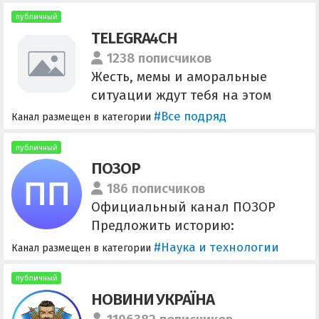
публичный
TELEGRA4CH
1238 пописчиков
Жесть, мемы и аморальные
ситуации ждут тебя на этом
канале! По всем вопросам
#Все подряд
Канал размещен в категории
писать @onlineetm Ссылка для
приглашения -
публичный
ПОЗОР
https://t.me/+RuDKJ7rHr4undLdX
186 пописчиков
Официальный канал ПОЗОР
Предложить историю:
@shame666_bot Чат Канала
#Наука и технологии
Канал размещен в категории
https://t.me/shame666Discussion
публичный
НОВИНИ УКРАЇНА