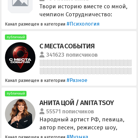
Твори историю вместе со мной,
чемпион Сотрудничество:
@marseli_tg
#Психология
Канал размещен в категории
публичный
С МЕСТА СОБЫТИЯ
341623 пописчиков
#Разное
Канал размещен в категории
публичный
АНИТА ЦОЙ / ANITA TSOY
55571 пописчиков
Народный артист РФ, певица,
автор песен, режиссер шоу,
руководитель кафедры
#Музыка
Канал размещен в категории