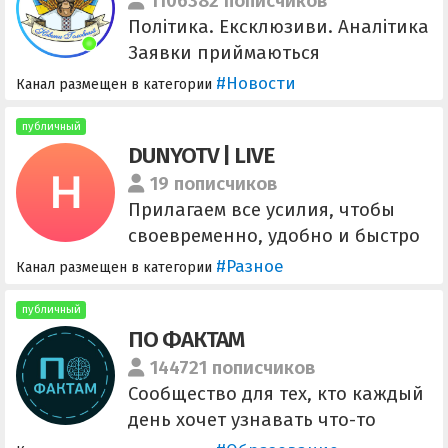
1106382 пописчиков
Політика. Ексклюзиви. Аналітика
Заявки приймаються
автоматично. Інформація з посту
#Новости
Канал размещен в категории
в закріплених повідомленнях.
Реклама: @myua_news_bot
публичный
DUNYOTV | LIVE
@prhmedia
19 пописчиков
Прилагаем все усилия, чтобы
своевременно, удобно и быстро
информировать
#Разное
Канал размещен в категории
соотечественников о последних
новостях! Быстрые видео,
публичный
ПО ФАКТАМ
новости и на другие темы
@Dunyo_tvbot @DT_REKLAMA
144721 пописчиков
Сообщество для тех, кто каждый
день хочет узнавать что-то
новое и интересное. Админ