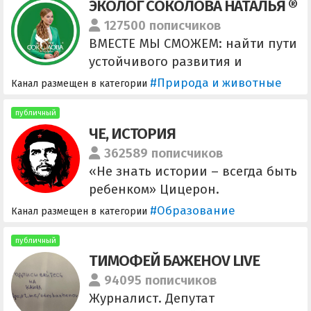
ЭКОЛОГ СОКОЛОВА НАТАЛЬЯ ®
127500 пописчиков
ВМЕСТЕ МЫ СМОЖЕМ: найти пути
устойчивого развития и
экобезопасности в реалиях
#Природа и животные
Канал размещен в категории
санкций и импортозамещения
тиражировать в условиях
публичный
ЧЕ, ИСТОРИЯ
финансового спада
эффективные природоохранные
362589 пописчиков
практики и
«Не знать истории – всегда быть
экопросветительские проекты
ребенком» Цицерон.
СБЕРЕЖЁМ ПРИРОДУ ВМЕСТЕ!
Сотрудничество: @lunatictg и
#Образование
Канал размещен в категории
@zloradniy_new @che_history
Ссылка на канал:
публичный
ТИМОФЕЙ БАЖЕНОV LIVE
https://t.me/+JIFJ160WQGkxNGZi
Агенство: @Social_Energy
94095 пописчиков
Менеджер: @Spiral_Zhenya
Журналист. Депутат