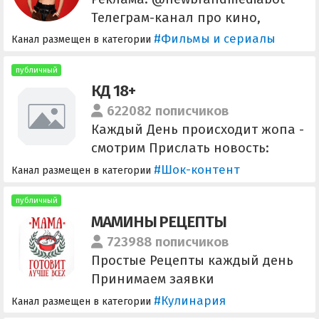
Телеграм-канал про кино,
фильмы и сериалы. С нами вы
#Фильмы и сериалы
Канал размещен в категории
сможете читать новости про
актеров и фильмы. Обсуждаем
публичный
КД 18+
самые ожидемые фильмы и топ
новинки 2023
622082 пописчиков
Каждый День происходит жопа -
смотрим Прислать новость:
@pressa_predlog По рекламе:
#Шок-контент
Канал размещен в категории
@mayak99x2 @Smyrf012
@Nasti_78 Прайс:
публичный
МАМИНЫ РЕЦЕПТЫ
@presscompany @Ask_Tg
@MVP_tg @flashbaze Ссылка:
723988 пописчиков
@kd18kd
Простые Рецепты каждый день
Принимаем заявки
автоматически! Быстро Просто
#Кулинария
Канал размещен в категории
Вкусно Полезно Обязательно