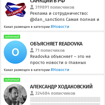
САНКЦИИ В РФ
319891 пописчиков
Реклама и сотрудничество:
@dan_sanctions Самая полная и
оперативная информация о
#Новости
Канал размещен в категории
международных санциях и их
последствиях в отношении РФ.
публичный
ОБЪЯСНЯЕТ READOVKA
71 пописчиков
Readovka объясняет – это не
просто новости о главных
событиях за день, а то, что
#Новости
Канал размещен в категории
действительно происходит.
публичный
АЛЕКСАНДР ХОДАКОВСКИЙ
324684 пописчиков