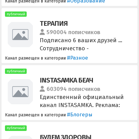
#Образование
Канал размещен в категории
@SpoltavaS Менеджер
@TGprofKost7
публичный
ТЕРАПИЯ
590004 пописчиков
Подписано 6 ваших друзей …
Сотрудничество -
https://t.me/terr3211
#Разное
Канал размещен в категории
публичный
INSTASAMKA БЕАЧ
603094 пописчиков
Единственный официальный
канал INSTASAMKA. Реклама:
@mstolyarov
#Блогеры
Канал размещен в категории
публичный
БУДЕМ ЗДОРОВЫ