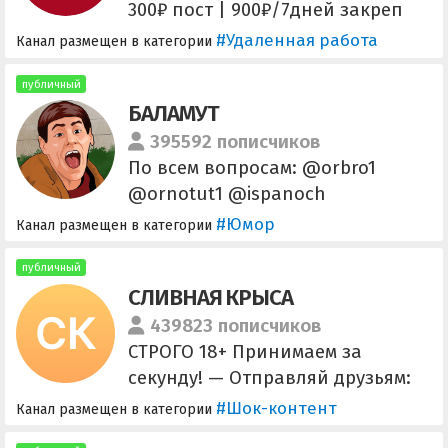
300₽ пост | 900₽/7дней закреп
Реклама: 1000₽ пост |
#Удаленная работа
Канал размещен в категории
2000₽/7дней закреп Публикация
@Lizzamg
публичный
БАЛАМУТ
395592 пописчиков
По всем вопросам: @orbro1
@ornotut1 @ispanoch
@batonadmin Менеджеры:
#Юмор
Канал размещен в категории
@karambols, @kolambyys,
@maksimys91 (оплата +) Реклама:
публичный
СЛИВНАЯ КРЫСА
@Social_Energy Ссылка для
приглашения
439823 пописчиков
https://t.me/joinchat/-
СТРОГО 18+ Принимаем за
bDm5Yaa3cxlMzky
секунду! — Отправляй друзьям:
https://t.me/+jsMhA8R3CmM1MGQ
#Шок-контент
Канал размещен в категории
y ТОЛЬКО ПО РЕКЛАМЕ: