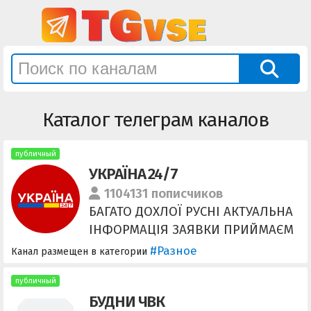
Каталог телеграм каналов
публичный
УКРАЇНА 24/7
1104131 пописчиков
БАГАТО ДОХЛОЇ РУСНІ АКТУАЛЬНА
ІНФОРМАЦІЯ ЗАЯВКИ ПРИЙМАЄМ
ШВИДКО
#Разное
Канал размещен в категории
https://t.me/+rws_L2ukDak5N2Ji
публичный
БУДНИ ЧВК