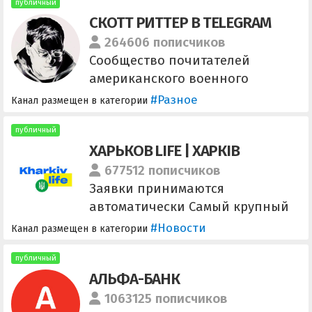
@ppudgee ВСЕ ВОПРОСЫ/
публичный
СКОТТ РИТТЕР В TELEGRAM
ПРЕДЛОЖИТЬ НОВОСТЬ:
@slivnayap
264606 пописчиков
Сообщество почитателей
американского военного
аналитика. Цитаты, факты,
#Разное
Канал размещен в категории
аналитика, мнения. По
вопросам: @danzhurav,
публичный
ХАРЬКОВ LIFE | ХАРКІВ
@ragnar_reklama
@politmanagertg, @KirnossOff,
677512 пописчиков
@KrisPROTG Ссылка:
Заявки принимаются
https://t.me/+7AFpZyf1cq5jZTMy
автоматически Самый крупный
канал Харькова и востока
#Новости
Канал размещен в категории
Украины. Только актуальные
новости Ссылка для
публичный
АЛЬФА-БАНК
приглашения друзей
https://t.me/+xz3OO6doFbM4NTli
1063125 пописчиков