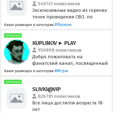
546741 пописчиков
Эксклюзивные видео из горячих
точек проведения СВО. по
рекламе/сотрудничество:
#Разное
Канал размещен в категории
@distrasct Админ: @rety_gety
,@AdmminTgRussia,
публичный
KUPLINOV ► PLAY
@Andy_stoone2, @DonnyDAK,
@vazhnyy_adm Канал
950898 пописчиков
поклонников музыкального
Добро пожаловать на
творчества Вагнера
фанатский канал, посвященный
творчеству Дмитрия Куплинова.
#Игры
Канал размещен в категории
Хештеги для навигации:
Плейлисты: #прохождение
публичный
SLIVKI@VIP
#выносмозга #индихоррор
#давайглянем #кооп Локальные:
826781 пописчиков
#мем #хайлайт #нарезка #стрим
Все лица достигли возраста 18
Обращаться с вопросами к
лет