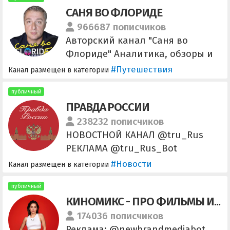
САНЯ ВО ФЛОРИДЕ
вопросам – писать
@greyzone_admin По рекламе –
966687 пописчиков
писать @effective100
Авторский канал "Саня во
Флориде" Аналитика, обзоры и
сводки. По вопросам рекламы
#Путешествия
Канал размещен в категории
@sanya_florida_official Главный
канал Телеграм @sanya_florida
публичный
ПРАВДА РОССИИ
238232 пописчиков
НОВОСТНОЙ КАНАЛ @tru_Rus
РЕКЛАМА @tru_Rus_Bot
отправить новость
#Новости
Канал размещен в категории
публичный
КИНОМИКС - ПРО ФИЛЬМЫ И СЕРИАЛЫ
174036 пописчиков
Реклама: @newbrandmediabot