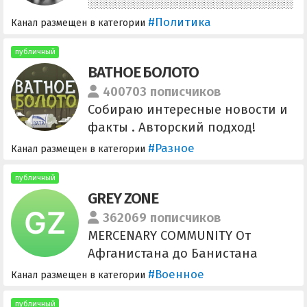
#Политика
Канал размещен в категории
публичный
ВАТНОЕ БОЛОТО
400703 пописчиков
Собираю интересные новости и
факты . Авторский подход!
youtube.com/channel/UC3bbfJPW
#Разное
Канал размещен в категории
nd1iYvMVmpYNd8Q
instagram.com/vatnoe_boloto
публичный
GREY ZONE
362069 пописчиков
MERCENARY COMMUNITY От
Афганистана до Банистана
Предложить контент на
#Военное
Канал размещен в категории
гарантиях полной анонимности,
а также обратиться по иным
публичный