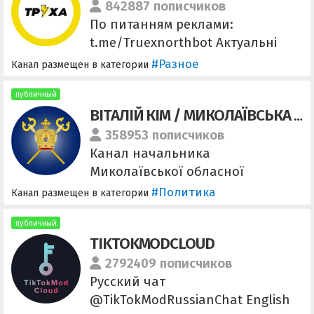
____ @ya_k_ov - по всем
842887 пописчиков
вопросам
По питанням реклами:
t.me/Truexnorthbot Актуальні
події Києва Яскравий контент
#Разное
Канал размещен в категории
24/7 Платимо гроші за
опублікований контент
публичный
ВІТАЛІЙ КІМ / МИКОЛАЇВСЬКА ОДА
надсилай адміну контент:
@truexakyivsend_bot Посилання
358953 пописчиков
для запрошення друзів:
Канал начальника
https://t.me/+Sv1FuC5oq9E0YzBi
Миколаївської обласної
військової адміністрації Віталія
#Политика
Канал размещен в категории
Кіма Сторінка Миколаївської ОВА
в FB:
публичный
TIKTOKMODCLOUD
https://www.facebook.com/mykod
a
2792409 пописчиков
Русский чат
@TikTokModRussianChat English