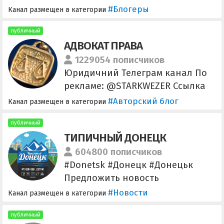
ak @mst102 – Реклама,
#Блогеры
Канал размещен в категории
эксклюзивное сотрудничество
@oleg_manager9 , @juicy228 -
публичный
АДВОКАТ ПРАВА
реклама
1229054 пописчиков
Юридичний Телеграм канал По
рекламе: @STARKWEZER Ссылка
для приглашения друзей:
#Авторский блог
Канал размещен в категории
https://t.me/+_Xa2Zz-Wir40MzUy
публичный
ТИПИЧНЫЙ ДОНЕЦК
604800 пописчиков
#Donetsk #Донецк #Донецьк
Предложить новость
@EtoDonetsk1869_bot
#Новости
Канал размещен в категории
Размещение рекламы
@reklama_donetsk1869_bot
публичный