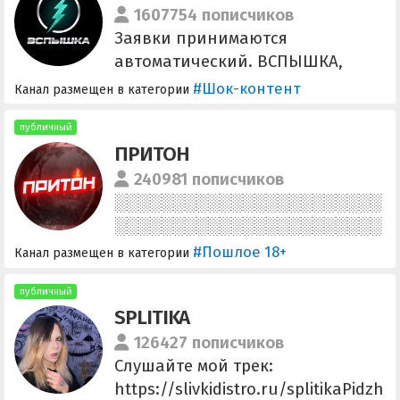
https://vk.com/wylsacom
1607754 пописчиков
Заявки принимаются
автоматический. ВСПЫШКА,
которую Вы заслужили. Громкая,
#Шок-контент
Канал размещен в категории
трэшовая, без рекламы от слова
- совсем! Подписывайтесь,
публичный
ПРИТОН
чтобы быть вкурсе событий
мира. Ссылка для друзей:
240981 пописчиков
https://t.me/+1PywFMBPEDgxYzEy
Купим контент дорого:
@URBAN_UBRAN
#Пошлое 18+
Канал размещен в категории
публичный
SPLITIKA
126427 пописчиков
Слушайте мой трек:
https://slivkidistro.ru/splitikaPidzh