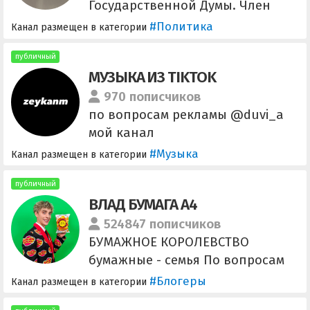
Государственной Думы. Член
комитета по экологии,
#Политика
Канал размещен в категории
природным ресурсам и охране
окружающей среды. Контакты
публичный
МУЗЫКА ИЗ TIKTOK
для обратной связи: 8 (925) 144–
56-01 Репосты приветствуются
970 пописчиков
Моя официальная страница
по вопросам рекламы @duvi_a
ВКонтакте
мой канал
https://vk.com/timofei_bazhenov
https://t.me/+gOv4d_vXkV1lYWMy
#Музыка
Канал размещен в категории
публичный
ВЛАД БУМАГА A4
524847 пописчиков
БУМАЖНОЕ КОРОЛЕВСТВО
бумажные - семья По вопросам
рекламы: @a4reklama_bot
#Блогеры
Канал размещен в категории