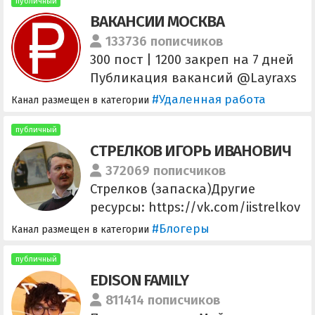
публичный
ВАКАНСИИ МОСКВА
133736 пописчиков
300 пост | 1200 закреп на 7 дней
Публикация вакансий @Layraxs
#Удаленная работа
Канал размещен в категории
публичный
СТРЕЛКОВ ИГОРЬ ИВАНОВИЧ
372069 пописчиков
Стрелков (запаска)Другие
ресурсы: https://vk.com/iistrelkov
https://bastyon.com/igor_strelkov
#Блогеры
Канал размещен в категории
https://www.brighteon.com/chan
nels/igorstrelkov
публичный
EDISON FAMILY
811414 пописчиков