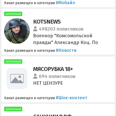
chat @TikTokModGlobalChat 中文
#Мобайл
Канал размещен в категории
交流 @TikTokModChatCN
Получить TikTok с возможностью
публичный
KOTSNEWS
выложить видео для Android/iOS
@TikTokMod_Bot
498203 пописчиков
Реклама/Advertising
Военкор "Комсомольской
@tommyhellatigr
правды" Александр Коц. По
рекламе (ИП, договор, токен):
#Новости
Канал размещен в категории
@lena_sutormina Для связи:
@sasha_kots Для
публичный
МЯСОРУБКА 18+
пожертвований: Альфа 5559 5720
5317 0520 СБП (Альфа или Сбер)
694 пописчиков
+79055526367 (Александр
НЕТ ЦЕНЗУРЕ
Игоревич К.)
#Шок-контент
Канал размещен в категории
публичный