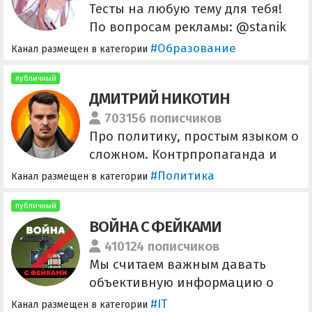
Тесты на любую тему для тебя!
По вопросам рекламы: @stanik
Предложка и вопросы по
#Образование
Канал размещен в категории
контенту: @sendtestdot_bot
Канал есть на бирже:
публичный
ДМИТРИЙ НИКОТИН
https://telega.in/c/test_dot
Рекламное агенство:
703156 пописчиков
@Spiral_Miya
Про политику, простым языком о
сложном. Контрпропаганда и
интерпретация новостей.
#Политика
Канал размещен в категории
Дмитрий Никотин - политолог,
окончил аспирантуру по
публичный
ВОЙНА С ФЕЙКАМИ
политологии РАНХиГС.
Сообщество ВК -
410124 пописчиков
https://vk.com/nikotindmitry
Мы считаем важным давать
Только по рекламе:
объективную информацию о
@manager_dnikotin
происходящем на Украине и
#IT
Канал размещен в категории