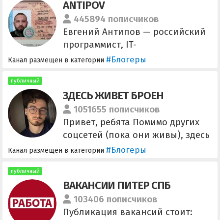
ANTIPOV
445894 пописчиков
Евгений Антипов — российский
программист, IT-
предприниматель, создатель
#Блогеры
Канал размещен в категории
таких проектов как: Глаз Бога,
Автограм, Mobius Data, GB
публичный
ЗДЕСЬ ЖИВЕТ БРОЕН
CENTER. "Если вы не платите за
товар, значит вы и есть товар."
1051655 пописчиков
Для СМИ и B2B: @feo_x Рекламу
Привет, ребята Помимо других
не продаем.
соцсетей (пока они живы), здесь
будет самая важная
#Блогеры
Канал размещен в категории
информация.
публичный
ВАКАНСИИ ПИТЕР СПБ
103406 пописчиков
Публикация вакансий стоит: