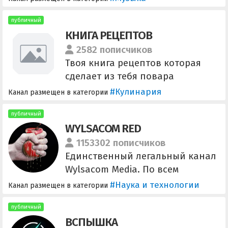
"Креативных индустрии" (ДГТУ),
учредитель Театра-студии
публичный
КНИГА РЕЦЕПТОВ
"БРАВО", "Открытый мир
искусства", ООО Студия искусств
2582 пописчиков
"Имена". Концерты и реклама -
Твоя книга рецептов которая
Константин Никитаев
сделает из тебя повара
+79109000556
мирового класса Познаём
#Кулинария
Канал размещен в категории
кулинарию вместе По поводу
сотрудничества:
публичный
WYLSACOM RED
@Reklama_HouseFood_bot
1153302 пописчиков
Единственный легальный канал
Wylsacom Media. По всем
вопросам пишите сюда:
#Наука и технологии
Канал размещен в категории
adwylsa@gmail.com Видео:
https://www.youtube.com/user/W
публичный
ВСПЫШКА
ylsacom ВК: