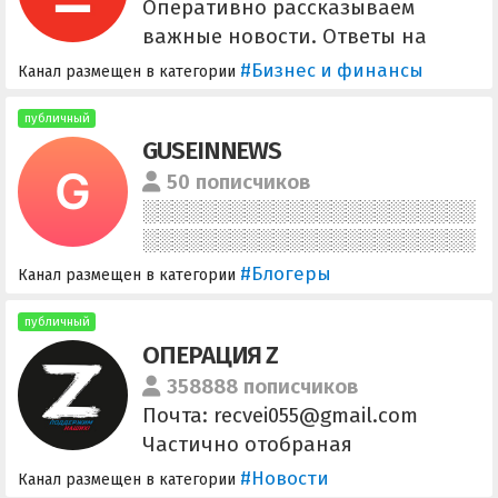
Отправлять инфу сюда
Оперативно рассказываем
@Kharkiv_Lifebot по рекламе
важные новости. Ответы на
@zakaz_addbot
самые популярные вопросы
#Бизнес и финансы
Канал размещен в категории
собираем здесь: alfa.me/faq
публичный
GUSEINNEWS
50 пописчиков
#Блогеры
Канал размещен в категории
публичный
ОПЕРАЦИЯ Z
358888 пописчиков
Почта: recvei055@gmail.com
Частично отобраная
информация. Последние
#Новости
Канал размещен в категории