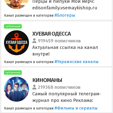
Перцы и пипуки Мой мерч:
edisonfamily.vsemaykishop.ru
Реклама/сотрудничество:
#Блогеры
Канал размещен в категории
edison@wildjam.ru
публичный
ХУЕВАЯ ОДЕССА
919459 пописчиков
Актуальная ссылка на канал
внутри!
#Украинские каналы
Канал размещен в категории
публичный
КИНОМАНЫ
219368 пописчиков
Самый популярный телеграм-
журнал про кино Реклама:
@newbrandmediabot
#Фильмы и сериалы
Канал размещен в категории