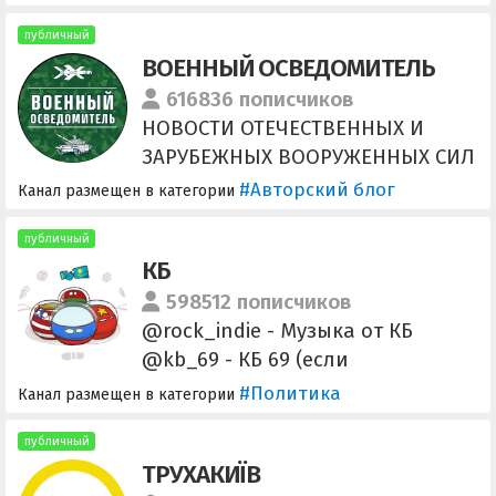
территориях Донбасса.
Препарируем фейки и даем
публичный
ВОЕННЫЙ ОСВЕДОМИТЕЛЬ
ссылки на опровержения.
РЕКЛАМА: @grigoridobr
616836 пописчиков
НОВОСТИ ОТЕЧЕСТВЕННЫХ И
ЗАРУБЕЖНЫХ ВООРУЖЕННЫХ СИЛ
Предложения: @inboxvobot
#Авторский блог
Канал размещен в категории
Реклама: @Fgello, @Daopvo
публичный
КБ
598512 пописчиков
@rock_indie - Музыка от КБ
@kb_69 - КБ 69 (если
заблокировано, используйте
#Политика
Канал размещен в категории
веб-версию) @country_balls -
Головоломки от КБ
публичный
ТРУХАКИЇВ
___________________________