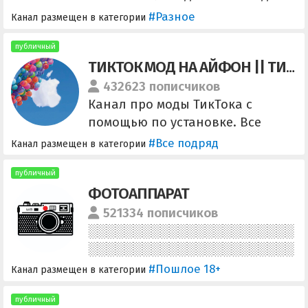
ЛУЧШИЕ СКИДКИ И АКЦИИ Меня
#Разное
Канал размещен в категории
зовут Влад Филатов.
Рассказываю про гаджеты,
публичный
ТИКТОК МОД НА АЙФОН || ТИК ТОК В РОССИИ СКАЧАТЬ || СКАРЛЕТ, ЕСИГН
автомобили и видеоигры.
Контакты: media@filatovvlad.ru
432623 пописчиков
Наш YouTube-канал:
Канал про моды ТикТока с
https://www.youtube.com/@Rune
помощью по установке. Все
tTimes/
новые способы и моды сразу
#Все подряд
Канал размещен в категории
публикуются, новые туторы,
последние новости. Если
публичный
ФОТОАППАРАТ
возникли вопросы - пишите в
чат. По остальным вопросам -
521334 пописчиков
@olisha7
#Пошлое 18+
Канал размещен в категории
публичный