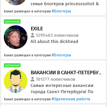
семье блогеров princesssohot &
archibaldbader, и их блестящую,
#Блогеры
Канал размещен в категории
удивительную жизнь . Директор
по рекламе всея Руси- Вероника
публичный
EXILE
@nikylkaa
1295463 пописчиков
All about this dickhead
#Блогеры
Канал размещен в категории
публичный
ВАКАНСИИ В САНКТ-ПЕТЕРБУРГЕ
101377 пописчиков
Самые интересные вакансии
города Санкт-Петербурга! По
поводу размещения и остальным
#Удаленная работа
Канал размещен в категории
вопросам: @global_manager